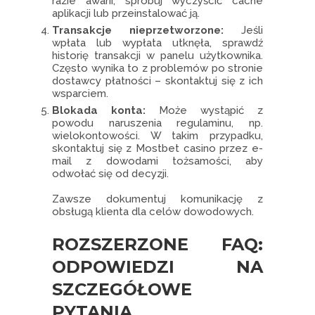
razie awarii, spróbuj wyczyścić cache
aplikacji lub przeinstalować ją.
Transakcje nieprzetworzone:
Jeśli
wpłata lub wypłata utknęła, sprawdź
historię transakcji w panelu użytkownika.
Często wynika to z problemów po stronie
dostawcy płatności – skontaktuj się z ich
wsparciem.
Blokada konta:
Może wystąpić z
powodu naruszenia regulaminu, np.
wielokontowości. W takim przypadku,
skontaktuj się z Mostbet casino przez e-
mail z dowodami tożsamości, aby
odwołać się od decyzji.
Zawsze dokumentuj komunikację z
obsługą klienta dla celów dowodowych.
ROZSZERZONE FAQ:
ODPOWIEDZI NA
SZCZEGÓŁOWE
PYTANIA