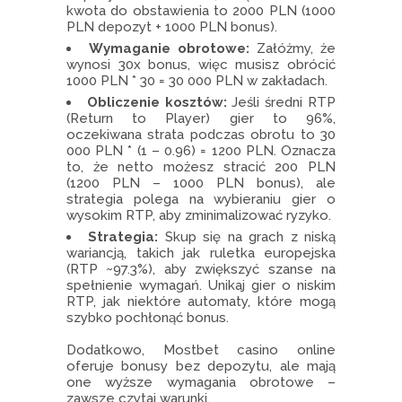
kwota do obstawienia to 2000 PLN (1000
PLN depozyt + 1000 PLN bonus).
Wymaganie obrotowe:
Załóżmy, że
wynosi 30x bonus, więc musisz obrócić
1000 PLN * 30 = 30 000 PLN w zakładach.
Obliczenie kosztów:
Jeśli średni RTP
(Return to Player) gier to 96%,
oczekiwana strata podczas obrotu to 30
000 PLN * (1 – 0.96) = 1200 PLN. Oznacza
to, że netto możesz stracić 200 PLN
(1200 PLN – 1000 PLN bonus), ale
strategia polega na wybieraniu gier o
wysokim RTP, aby zminimalizować ryzyko.
Strategia:
Skup się na grach z niską
wariancją, takich jak ruletka europejska
(RTP ~97.3%), aby zwiększyć szanse na
spełnienie wymagań. Unikaj gier o niskim
RTP, jak niektóre automaty, które mogą
szybko pochłonąć bonus.
Dodatkowo, Mostbet casino online
oferuje bonusy bez depozytu, ale mają
one wyższe wymagania obrotowe –
zawsze czytaj warunki.