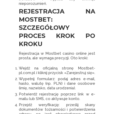
nieporozumień.
REJESTRACJA NA
MOSTBET:
SZCZEGÓŁOWY
PROCES KROK PO
KROKU
Rejestracja w Mostbet casino online jest
prosta, ale wymaga precyzji. Oto kroki:
Wejdź na oficjalną stronę Mostbet-
pl.com.pl i kliknij przycisk «Zarejestruj się».
Wypełnij formularz: podaj adres e-mail,
hasło, walutę (np. PLN) i dane osobowe
(imię, nazwisko, data urodzenia).
Potwierdź rejestrację poprzez link w e-
mailu lub SMS, co aktywuje konto.
Przejdź weryfikację: prześlij skany
dokumentów tożsamości i potwierdzenia