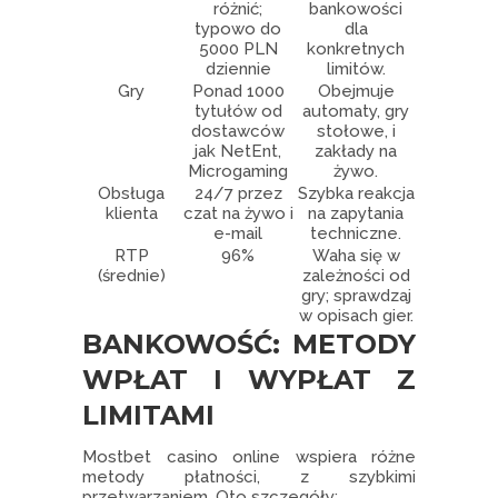
różnić;
bankowości
typowo do
dla
5000 PLN
konkretnych
dziennie
limitów.
Gry
Ponad 1000
Obejmuje
tytułów od
automaty, gry
dostawców
stołowe, i
jak NetEnt,
zakłady na
Microgaming
żywo.
Obsługa
24/7 przez
Szybka reakcja
klienta
czat na żywo i
na zapytania
e-mail
techniczne.
RTP
96%
Waha się w
(średnie)
zależności od
gry; sprawdzaj
w opisach gier.
BANKOWOŚĆ: METODY
WPŁAT I WYPŁAT Z
LIMITAMI
Mostbet casino online wspiera różne
metody płatności, z szybkimi
przetwarzaniem. Oto szczegóły: