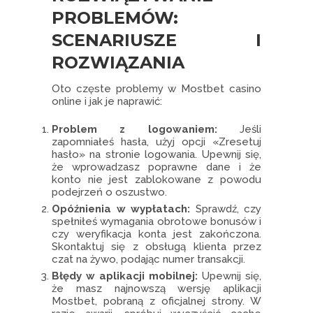
PROBLEMÓW:
SCENARIUSZE I
ROZWIĄZANIA
Oto częste problemy w Mostbet casino
online i jak je naprawić:
Problem z logowaniem:
Jeśli
zapomniałeś hasła, użyj opcji «Zresetuj
hasło» na stronie logowania. Upewnij się,
że wprowadzasz poprawne dane i że
konto nie jest zablokowane z powodu
podejrzeń o oszustwo.
Opóźnienia w wypłatach:
Sprawdź, czy
spełniłeś wymagania obrotowe bonusów i
czy weryfikacja konta jest zakończona.
Skontaktuj się z obsługą klienta przez
czat na żywo, podając numer transakcji.
Błędy w aplikacji mobilnej:
Upewnij się,
że masz najnowszą wersję aplikacji
Mostbet, pobraną z oficjalnej strony. W