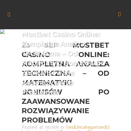
Mostbet Casino Online:
Kompletna Analiza
25 SEP
MOSTBET
Techniczna – Od
CASINO ONLINE:
Matematyki Bonusów po
KOMPLETNA ANALIZA
Zaawansowane
TECHNICZNA – OD
Rozwiązywanie
MATEMATYKI
Problemów
BONUSÓW PO
ZAAWANSOWANE
ROZWIĄZYWANIE
PROBLEMÓW
Posted at 00:00h
in
[:es]Uncategorized[:]