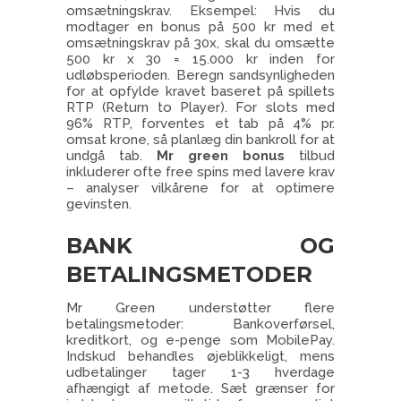
omsætningskrav. Eksempel: Hvis du
modtager en bonus på 500 kr med et
omsætningskrav på 30x, skal du omsætte
500 kr x 30 = 15.000 kr inden for
udløbsperioden. Beregn sandsynligheden
for at opfylde kravet baseret på spillets
RTP (Return to Player). For slots med
96% RTP, forventes et tab på 4% pr.
omsat krone, så planlæg din bankroll for at
undgå tab.
Mr green bonus
tilbud
inkluderer ofte free spins med lavere krav
– analyser vilkårene for at optimere
gevinsten.
BANK OG
BETALINGSMETODER
Mr Green understøtter flere
betalingsmetoder: Bankoverførsel,
kreditkort, og e-penge som MobilePay.
Indskud behandles øjeblikkeligt, mens
udbetalinger tager 1-3 hverdage
afhængigt af metode. Sæt grænser for