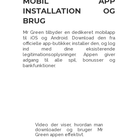
MOBIL APP
INSTALLATION OG
BRUG
Mr Green tilbyder en dedikeret mobilapp
til iOS og Android. Download den fra
officielle app-butikker, installer den, og log
ind med dine eksisterende
legitimationsoplysninger. Appen giver
adgang til alle spil, bonusser og
bankfunktioner.
Video der viser, hvordan man
downloader og bruger Mr
Green appen effektivt.