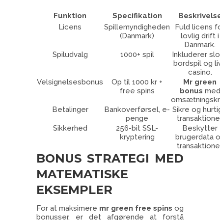
Funktion
Specifikation
Beskrivels
Licens
Spillemyndigheden
Fuld licens f
(Danmark)
lovlig drift i
Danmark.
Spiludvalg
1000+ spil
Inkluderer slo
bordspil og li
casino.
Velsignelsesbonus
Op til 1000 kr +
Mr green
free spins
bonus
me
omsætningskr
Betalinger
Bankoverførsel, e-
Sikre og hurt
penge
transaktioner
Sikkerhed
256-bit SSL-
Beskytter
kryptering
brugerdata 
transaktioner
BONUS STRATEGI MED
MATEMATISKE
EKSEMPLER
For at maksimere
mr green free spins
og
bonusser, er det afgørende at forstå