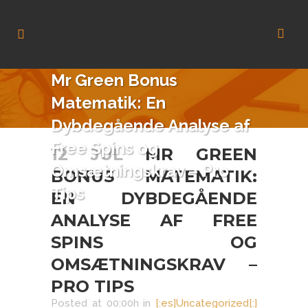
Mr Green Bonus
Matematik: En
Dybdegående Analyse af
Free Spins og
12 JUL
MR GREEN
Omsætningskrav – Pro
BONUS MATEMATIK:
Tips
EN DYBDEGÅENDE
ANALYSE AF FREE
SPINS OG
OMSÆTNINGSKRAV –
PRO TIPS
Posted at 00:00h
in
[:es]Uncategorized[:]