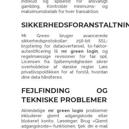
indskud og spilletid for ansvarligt
gambling. Kontrollér minimums- og
maksimumsbeløb for hver transaktion.
SIKKERHEDSFORANSTALTNI
Mr Green bruger avancerede
sikkerhedsprotokoller: 256-bit SSL-
kryptering for dataoverførsel, to-faktor-
autentificering til
mr green login
, og
regelmæssige revisioner for fair spil.
Licensen fra Spillemyndigheden sikrer
overholdelse af danske regler. Læs
privatlivspolitikken for at forstå, hvordan
dine data håndteres.
FEJLFINDING OG
TEKNISKE PROBLEMER
Almindelige
mr green login
problemer
inkluderer glemt adgangskode eller
blokeret konto. Løsninger: Brug «Glemt
adgangskode»-funktionen, tjek din e-mail