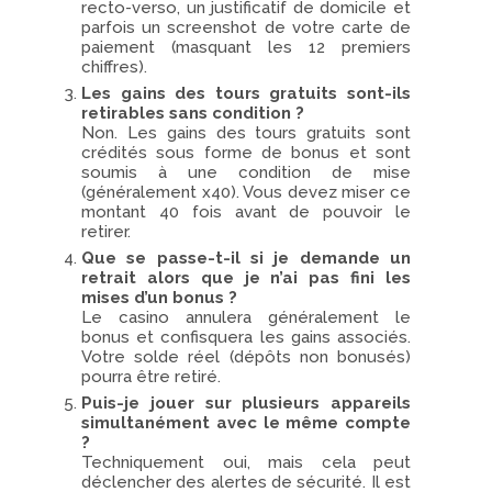
recto-verso, un justificatif de domicile et
parfois un screenshot de votre carte de
paiement (masquant les 12 premiers
chiffres).
Les gains des tours gratuits sont-ils
retirables sans condition ?
Non. Les gains des tours gratuits sont
crédités sous forme de bonus et sont
soumis à une condition de mise
(généralement x40). Vous devez miser ce
montant 40 fois avant de pouvoir le
retirer.
Que se passe-t-il si je demande un
retrait alors que je n’ai pas fini les
mises d’un bonus ?
Le casino annulera généralement le
bonus et confisquera les gains associés.
Votre solde réel (dépôts non bonusés)
pourra être retiré.
Puis-je jouer sur plusieurs appareils
simultanément avec le même compte
?
Techniquement oui, mais cela peut
déclencher des alertes de sécurité. Il est