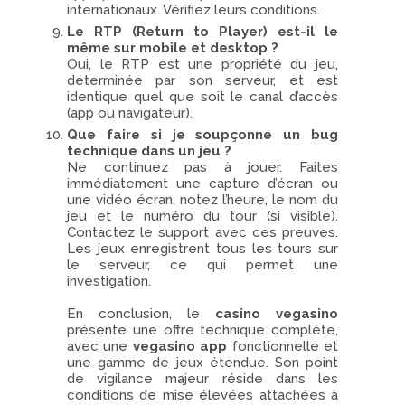
internationaux. Vérifiez leurs conditions.
Le RTP (Return to Player) est-il le
même sur mobile et desktop ?
Oui, le RTP est une propriété du jeu,
déterminée par son serveur, et est
identique quel que soit le canal d’accès
(app ou navigateur).
Que faire si je soupçonne un bug
technique dans un jeu ?
Ne continuez pas à jouer. Faites
immédiatement une capture d’écran ou
une vidéo écran, notez l’heure, le nom du
jeu et le numéro du tour (si visible).
Contactez le support avec ces preuves.
Les jeux enregistrent tous les tours sur
le serveur, ce qui permet une
investigation.
En conclusion, le
casino vegasino
présente une offre technique complète,
avec une
vegasino app
fonctionnelle et
une gamme de jeux étendue. Son point
de vigilance majeur réside dans les
conditions de mise élevées attachées à