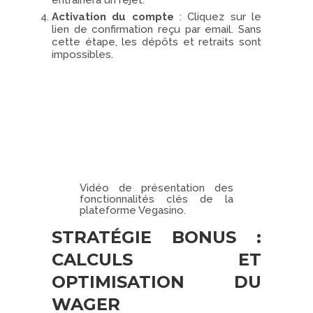
Activation du compte
: Cliquez sur le
lien de confirmation reçu par email. Sans
cette étape, les dépôts et retraits sont
impossibles.
Vidéo de présentation des
fonctionnalités clés de la
plateforme Vegasino.
STRATÉGIE BONUS :
CALCULS ET
OPTIMISATION DU
WAGER