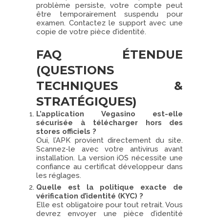
problème persiste, votre compte peut
être temporairement suspendu pour
examen. Contactez le support avec une
copie de votre pièce d’identité.
FAQ ÉTENDUE
(QUESTIONS
TECHNIQUES &
STRATÉGIQUES)
L’application Vegasino est-elle
sécurisée à télécharger hors des
stores officiels ?
Oui, l’APK provient directement du site.
Scannez-le avec votre antivirus avant
installation. La version iOS nécessite une
confiance au certificat développeur dans
les réglages.
Quelle est la politique exacte de
vérification d’identité (KYC) ?
Elle est obligatoire pour tout retrait. Vous
devrez envoyer une pièce d’identité