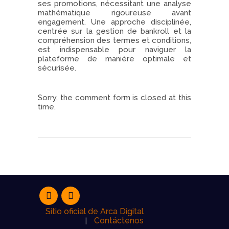
ses promotions, nécessitant une analyse
mathématique rigoureuse avant
engagement. Une approche disciplinée,
centrée sur la gestion de bankroll et la
compréhension des termes et conditions,
est indispensable pour naviguer la
plateforme de manière optimale et
sécurisée.
Sorry, the comment form is closed at this
time.
Sitio oficial de Arca Digital
Contáctenos
|