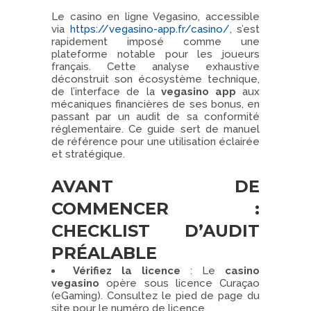
Le casino en ligne Vegasino, accessible
via
https://vegasino-app.fr/casino/
, s’est
rapidement imposé comme une
plateforme notable pour les joueurs
français. Cette analyse exhaustive
déconstruit son écosystème technique,
de l’interface de la
vegasino app
aux
mécaniques financières de ses bonus, en
passant par un audit de sa conformité
réglementaire. Ce guide sert de manuel
de référence pour une utilisation éclairée
et stratégique.
AVANT DE
COMMENCER :
CHECKLIST D’AUDIT
PRÉALABLE
Vérifiez la licence
: Le
casino
vegasino
opère sous licence Curaçao
(eGaming). Consultez le pied de page du
site pour le numéro de licence.