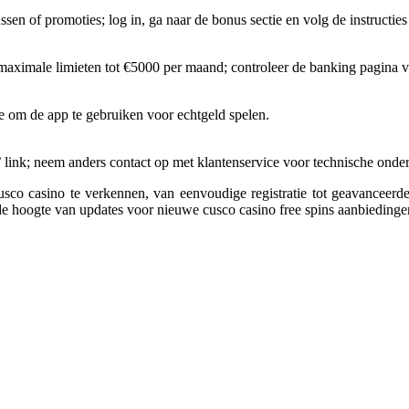
 of promoties; log in, ga naar de bonus sectie en volg de instructies 
ximale limieten tot €5000 per maand; controleer de banking pagina vo
e om de app te gebruiken voor echtgeld spelen.
 link; neem anders contact op met klantenservice voor technische onde
sco casino te verkennen, van eenvoudige registratie tot geavanceerd
de hoogte van updates voor nieuwe cusco casino free spins aanbiedingen