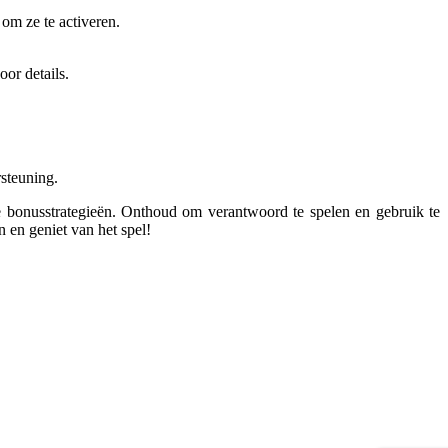
om ze te activeren.
or details.
rsteuning.
e bonusstrategieën. Onthoud om verantwoord te spelen en gebruik te
 en geniet van het spel!