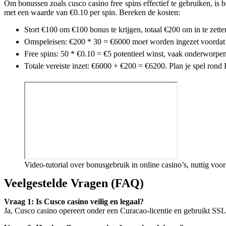
Om bonussen zoals cusco casino free spins effectief te gebruiken, is
met een waarde van €0.10 per spin. Bereken de kosten:
Stort €100 om €100 bonus te krijgen, totaal €200 om in te zette
Omspeleisen: €200 * 30 = €6000 moet worden ingezet voordat
Free spins: 50 * €0.10 = €5 potentieel winst, vaak onderworpen
Totale vereiste inzet: €6000 + €200 = €6200. Plan je spel rond
Video-tutorial over bonusgebruik in online casino’s, nuttig voo
Veelgestelde Vragen (FAQ)
Vraag 1: Is Cusco casino veilig en legaal?
Ja, Cusco casino opereert onder een Curacao-licentie en gebruikt SS