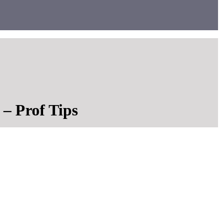
– Prof Tips