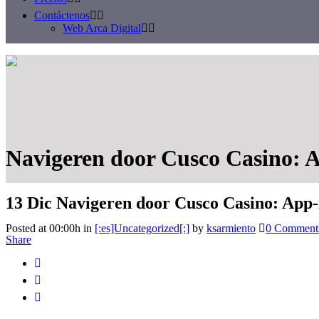
Contáctenos
Web Arca Digital
Navigeren door Cusco Casino: A
13 Dic
Navigeren door Cusco Casino: App-i
Posted at 00:00h
in
[:es]Uncategorized[:]
by
ksarmiento
0 Comment
Share