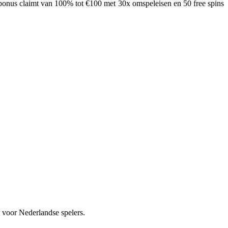
stbonus claimt van 100% tot €100 met 30x omspeleisen en 50 free spins
 voor Nederlandse spelers.