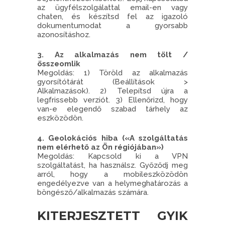
az ügyfélszolgálattal email-en vagy
chaten, és készítsd fel az igazoló
dokumentumodat a gyorsabb
azonosításhoz.
3. Az alkalmazás nem tölt /
összeomlik
Megoldás: 1) Töröld az alkalmazás
gyorsítótárát (Beállítások >
Alkalmazások). 2) Telepítsd újra a
legfrissebb verziót. 3) Ellenőrizd, hogy
van-e elegendő szabad tárhely az
eszközödön.
4. Geolokációs hiba («A szolgáltatás
nem elérhető az Ön régiójában»)
Megoldás: Kapcsold ki a VPN
szolgáltatást, ha használsz. Győződj meg
arról, hogy a mobileszközödön
engedélyezve van a helymeghatározás a
böngésző/alkalmazás számára.
KITERJESZTETT GYIK