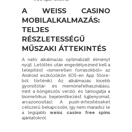
A WEISS CASINO
MOBILALKALMAZÁS:
TELJES
RÉSZLETESSÉGŰ
MŰSZAKI ÁTTEKINTÉS
A natív alkalmazás optimalizált élményt
nyújt. Letöltés után engedélyezned kell a
telepítést «ismeretlen forrásokból» az
Android eszközökön (iOS-en App Store-
ból történik). Az alkalmazás kisebb
gyorsítótár- és memóriafelhasználású,
mint a böngészős verzió, és támogatja a
biometrikus bejelentkezést (ujjlenyomat,
arcazonosítás). A push-értesítéseket
célszerű bekapcsolni, így nem maradsz le
a legújabb
weiss casino free spins
ajánlatokról.