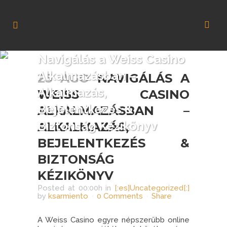
Navigálás a Weiss Casino
Alkalmazásban –
25 AGO
NAVIGÁLÁS A
Alkalmazás,
WEISS CASINO
Bejelentkezés &
ALKALMAZÁSBAN –
Biztonság Kézikönyv
ALKALMAZÁS,
BEJELENTKEZÉS &
BIZTONSÁG
KÉZIKÖNYV
Posted at 00:00h
in
[:es]Uncategorized[:]
by
ksarmiento
0 Comments
Share
A Weiss Casino egyre népszerűbb online