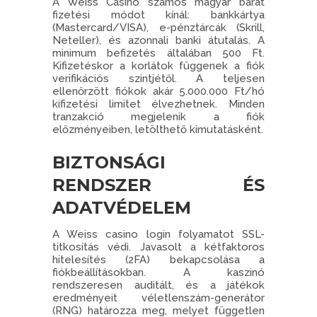
A Weiss Casino számos magyar barát
fizetési módot kínál: bankkártya
(Mastercard/VISA), e-pénztárcák (Skrill,
Neteller), és azonnali banki átutalás. A
minimum befizetés általában 500 Ft.
Kifizetéskor a korlátok függenek a fiók
verifikációs szintjétől. A teljesen
ellenőrzött fiókok akár 5.000.000 Ft/hó
kifizetési limitet élvezhetnek. Minden
tranzakció megjelenik a fiók
előzményeiben, letölthető kimutatásként.
BIZTONSÁGI
RENDSZER ÉS
ADATVÉDELEM
A Weiss casino login folyamatot SSL-
titkosítás védi. Javasolt a kétfaktoros
hitelesítés (2FA) bekapcsolása a
fiókbeállításokban. A kaszinó
rendszeresen auditált, és a játékok
eredményeit véletlenszám-generátor
(RNG) határozza meg, melyet független