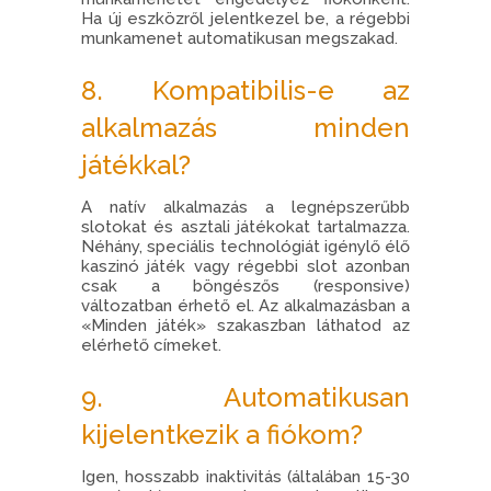
Ha új eszközről jelentkezel be, a régebbi
munkamenet automatikusan megszakad.
8. Kompatibilis-e az
alkalmazás minden
játékkal?
A natív alkalmazás a legnépszerűbb
slotokat és asztali játékokat tartalmazza.
Néhány, speciális technológiát igénylő élő
kaszinó játék vagy régebbi slot azonban
csak a böngészős (responsive)
változatban érhető el. Az alkalmazásban a
«Minden játék» szakaszban láthatod az
elérhető címeket.
9. Automatikusan
kijelentkezik a fiókom?
Igen, hosszabb inaktivitás (általában 15-30