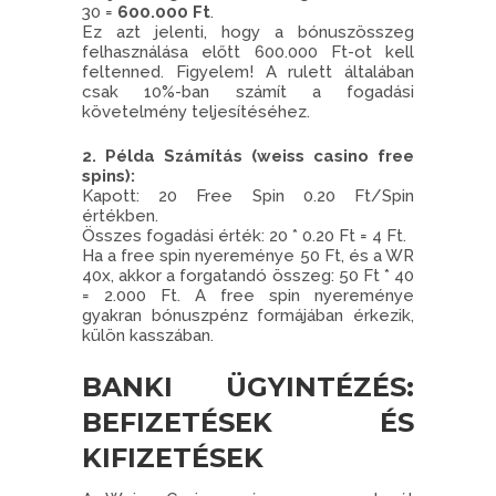
30 =
600.000 Ft
.
Ez azt jelenti, hogy a bónuszösszeg
felhasználása előtt 600.000 Ft-ot kell
feltenned. Figyelem! A rulett általában
csak 10%-ban számít a fogadási
követelmény teljesítéséhez.
2. Példa Számítás (
weiss casino free
spins
):
Kapott: 20 Free Spin 0.20 Ft/Spin
értékben.
Összes fogadási érték: 20 * 0.20 Ft = 4 Ft.
Ha a free spin nyereménye 50 Ft, és a WR
40x, akkor a forgatandó összeg: 50 Ft * 40
= 2.000 Ft. A free spin nyereménye
gyakran bónuszpénz formájában érkezik,
külön kasszában.
BANKI ÜGYINTÉZÉS:
BEFIZETÉSEK ÉS
KIFIZETÉSEK