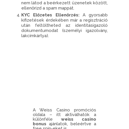
nem látod a beérkezett üzenetek között,
ellenőrizd a spam mappát.
KYC Előzetes Ellenőrzés:
A gyorsabb
kifizetések érdekében már a regisztráció
után feltöltheted az identitásigazoló
dokumentumodat (személyi igazolvány,
lakcímkártya).
A Weiss Casino promóciós
oldala – itt aktiválhatók a
különféle
weiss casino
bonus
ajánlatok, beleértve a
free spin-eket is.