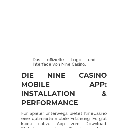
Das offizielle Logo und
Interface von Nine Casino.
DIE NINE CASINO
MOBILE APP:
INSTALLATION &
PERFORMANCE
Für Spieler unterwegs bietet NineCasino
eine optimierte mobile Erfahrung. Es gibt
keine native App zum Download.