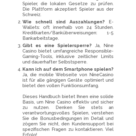
Spieler, die lokalen Gesetze zu prüfen.
Die Plattform akzeptiert Spieler aus der
Schweiz.
Wie schnell sind Auszahlungen?
E-
Wallets: oft innerhalb von 24 Stunden.
Kreditkarten/Banküberweisungen: 1-5
Bankarbeitstage.
Gibt es eine Spielersperre?
Ja, Nine
Casino bietet umfangreiche Responsible-
Gaming-Tools, inklusive zeitlicher Limits
und dauerhafter Selbstsperre.
Kann ich auf dem Smartphone spielen?
Ja, die mobile Webseite von NineCasino
ist für alle gängigen Geräte optimiert und
bietet den vollen Funktionsumfang.
Dieses Handbuch bietet Ihnen eine solide
Basis, um Nine Casino effektiv und sicher
zu nutzen. Denken Sie stets an
verantwortungsvolles Spielen, verstehen
Sie die Bonusbedingungen im Detail und
zögern Sie nicht, den Kundensupport bei
spezifischen Fragen zu kontaktieren. Viel
Erfolg!