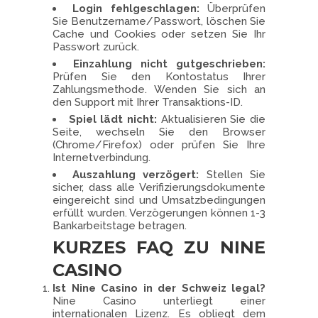
Login fehlgeschlagen:
Überprüfen
Sie Benutzername/Passwort, löschen Sie
Cache und Cookies oder setzen Sie Ihr
Passwort zurück.
Einzahlung nicht gutgeschrieben:
Prüfen Sie den Kontostatus Ihrer
Zahlungsmethode. Wenden Sie sich an
den Support mit Ihrer Transaktions-ID.
Spiel lädt nicht:
Aktualisieren Sie die
Seite, wechseln Sie den Browser
(Chrome/Firefox) oder prüfen Sie Ihre
Internetverbindung.
Auszahlung verzögert:
Stellen Sie
sicher, dass alle Verifizierungsdokumente
eingereicht sind und Umsatzbedingungen
erfüllt wurden. Verzögerungen können 1-3
Bankarbeitstage betragen.
KURZES FAQ ZU NINE
CASINO
Ist Nine Casino in der Schweiz legal?
Nine Casino unterliegt einer
internationalen Lizenz. Es obliegt dem