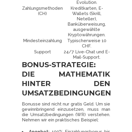
Evolution.
Zahlungsmethoden
Kreditkarten, E-
(CH)
Wallets (Skrill,
Neteller),
Banküberweisung,
ausgewählte
Kryptowährungen.
Mindesteinzahlung
Typischerweise 10
CHF.
Support
24/7 Live-Chat und E-
Mail-Support.
BONUS-STRATEGIE:
DIE MATHEMATIK
HINTER DEN
UMSATZBEDINGUNGEN
Bonusse sind nicht nur gratis Geld. Um sie
gewinnbringend einzusetzen, muss man
die Umsatzbedingungen (WR) verstehen.
Nehmen wir ein praktisches Beispiel:
Angebot:
100% Einzahlungsbonus bis