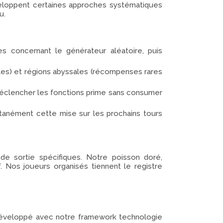
éveloppent certaines approches systématiques
u.
s concernant le générateur aléatoire, puis
les) et régions abyssales (récompenses rares
déclencher les fonctions prime sans consumer
ntanément cette mise sur les prochains tours
 de sortie spécifiques. Notre poisson doré,
 Nos joueurs organisés tiennent le registre
 Développé avec notre framework technologie