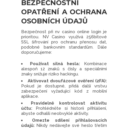
BEZPEČNOSTNÍ
OPATŘENÍ A OCHRANA
OSOBNÍCH ÚDAJŮ
Bezpečnost při nv casino online login je
prioritou. NV Casino využívá 256bitové
SSL šifrování pro ochranu přenosu dat,
podobné bankovním standardům. Dále
doporučujeme:
Používat silná hesla:
Kombinace
alespoň 12 znaků s čísly a speciálními
znaky snižuje riziko hackingu.
Aktivovat dvoufázové ověření (2FA):
Pokud je dostupné, přidá další vrstvu
zabezpečení vyžadující kód z mobilní
aplikace.
Pravidelně kontrolovat aktivitu
účtu:
Prohlédněte si historii přihlášení,
abyste odhalili neobvyklé aktivity.
Omezte sdílení přihlašovacích
údajů:
Nikdy nedávejte své heslo třetím