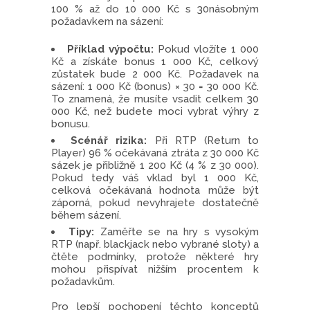
100 % až do 10 000 Kč s 30násobným
požadavkem na sázení:
Příklad výpočtu:
Pokud vložíte 1 000
Kč a získáte bonus 1 000 Kč, celkový
zůstatek bude 2 000 Kč. Požadavek na
sázení: 1 000 Kč (bonus) × 30 = 30 000 Kč.
To znamená, že musíte vsadit celkem 30
000 Kč, než budete moci vybrat výhry z
bonusu.
Scénář rizika:
Při RTP (Return to
Player) 96 % očekávaná ztráta z 30 000 Kč
sázek je přibližně 1 200 Kč (4 % z 30 000).
Pokud tedy váš vklad byl 1 000 Kč,
celková očekávaná hodnota může být
záporná, pokud nevyhrajete dostatečně
během sázení.
Tipy:
Zaměřte se na hry s vysokým
RTP (např. blackjack nebo vybrané sloty) a
čtěte podmínky, protože některé hry
mohou přispívat nižším procentem k
požadavkům.
Pro lepší pochopení těchto konceptů