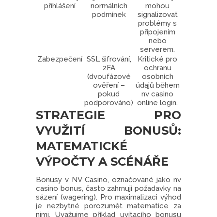
přihlášení
normálních
mohou
podmínek
signalizovat
problémy s
připojením
nebo
serverem.
Zabezpečení
SSL šifrování,
Kritické pro
2FA
ochranu
(dvoufázové
osobních
ověření –
údajů během
pokud
nv casino
podporováno)
online login.
STRATEGIE PRO
VYUŽITÍ BONUSŮ:
MATEMATICKÉ
VÝPOČTY A SCÉNÁŘE
Bonusy v NV Casino, označované jako nv
casino bonus, často zahrnují požadavky na
sázení (wagering). Pro maximalizaci výhod
je nezbytné porozumět matematice za
nimi. Uvažujme příklad uvítacího bonusu