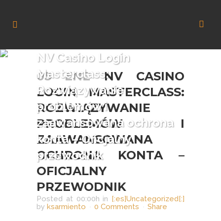
NV Casino Login
Masterclass:
05 ENE
NV CASINO
Rozwiązywanie
LOGIN MASTERCLASS:
problemów i
ROZWIĄZYWANIE
zaawansowana ochrona
PROBLEMÓW I
konta – Oficjalny
ZAAWANSOWANA
przewodnik
OCHRONA KONTA –
OFICJALNY
PRZEWODNIK
Posted at 00:00h
in
[:es]Uncategorized[:]
by
ksarmiento
0 Comments
Share