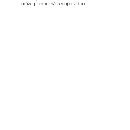
může pomoci následující video: