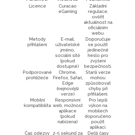
Licence
Curacao
Základní
eGaming
regulace,
ověřit
aktuálnost na
oficiálním
webu.
Metody
E-mail,
Doporučuje
přihlášení
uživatelské
se použít
jméno,
jedinečné
sociální sítě
heslo pro
(pokud
zvýšení
dostupné)
bezpečnosti.
Podporované
Chrome,
Starší verze
prohlížeče
Firefox, Safari,
mohou
Edge
způsobovat
(nejnovější
chyby při
verze)
přihlášení.
Mobilní
Responsivní
Pro lepší
kompatibilita
web, možnost
výkon na
aplikace
mobilech
(pokud
doporučeno
nabízena)
použít
aplikaci.
Čas odezvy
2-5 sekund za
Delší časy