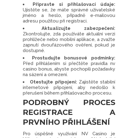
Připravte si přihlašovací údaje:
Ujistěte se, že máte správné uživatelské
jméno a heslo, případně e-mailovou
adresu použitou při registraci.
Aktualizujte zabezpečení:
Zkontrolujte, zda používáte aktuální verzi
prohlížeče nebo mobilní aplikace, a zvažte
zapnutí dvoufázového ověření, pokud je
dostupné.
Prostudujte bonusové podmínky:
Před přihlášením si přečtěte pravidla nv
casino bonus, abyste pochopili požadavky
na sázení a omezení.
Otestujte připojení:
Zajistěte stabilní
internetové připojení, aby nedošlo k
přerušení během přihlašovacího procesu.
PODROBNÝ PROCES
REGISTRACE A
PRVNÍHO PŘIHLÁŠENÍ
Pro úspěšné využívání NV Casino je