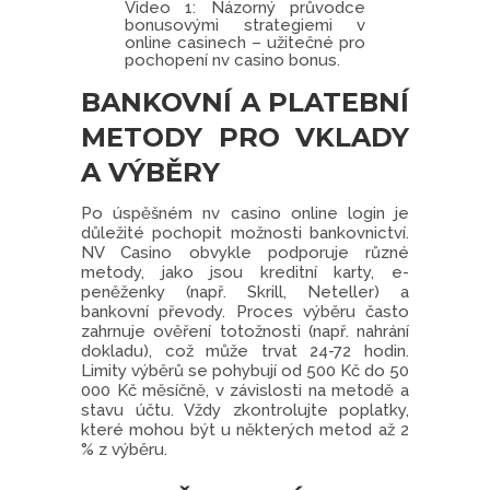
Video 1: Názorný průvodce
bonusovými strategiemi v
online casinech – užitečné pro
pochopení nv casino bonus.
BANKOVNÍ A PLATEBNÍ
METODY PRO VKLADY
A VÝBĚRY
Po úspěšném nv casino online login je
důležité pochopit možnosti bankovnictví.
NV Casino obvykle podporuje různé
metody, jako jsou kreditní karty, e-
peněženky (např. Skrill, Neteller) a
bankovní převody. Proces výběru často
zahrnuje ověření totožnosti (např. nahrání
dokladu), což může trvat 24-72 hodin.
Limity výběrů se pohybují od 500 Kč do 50
000 Kč měsíčně, v závislosti na metodě a
stavu účtu. Vždy zkontrolujte poplatky,
které mohou být u některých metod až 2
% z výběru.