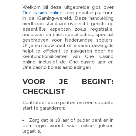
Welkom bij deze uitgebreide gids over
One casino online
, een populair platform
in de iGaming-wereld. Deze handleiding
biedt een standaard overzicht, gericht op
essentiële aspecten zoals registratie,
bonussen en basis specificaties, speciaal
geschreven voor Nederlandse spelers.
Of je nu nieuw bent of ervaren, deze gids
helpt je efficiënt te navigeren door de
kernfunctionaliteiten van One Casino
online, inclusief de One casino app en
One casino bonus aanbiedingen.
VOOR JE BEGINT:
CHECKLIST
Controleer deze punten om een soepele
start te garanderen:
Zorg dat je 18 jaar of ouder bent en in
een regio woont waar online gokken
legaal is.