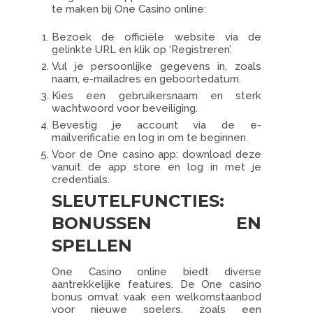
te maken bij One Casino online:
Bezoek de officiële website via de
gelinkte URL en klik op ‘Registreren’.
Vul je persoonlijke gegevens in, zoals
naam, e-mailadres en geboortedatum.
Kies een gebruikersnaam en sterk
wachtwoord voor beveiliging.
Bevestig je account via de e-
mailverificatie en log in om te beginnen.
Voor de One casino app: download deze
vanuit de app store en log in met je
credentials.
SLEUTELFUNCTIES:
BONUSSEN EN
SPELLEN
One Casino online biedt diverse
aantrekkelijke features. De One casino
bonus omvat vaak een welkomstaanbod
voor nieuwe spelers, zoals een