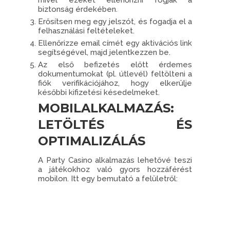
mivel ezeket ellenőrizni fogják a
biztonság érdekében.
Erősítsen meg egy jelszót, és fogadja el a
felhasználási feltételeket.
Ellenőrizze email címét egy aktivációs link
segítségével, majd jelentkezzen be.
Az első befizetés előtt érdemes
dokumentumokat (pl. útlevél) feltölteni a
fiók verifikációjához, hogy elkerülje
későbbi kifizetési késedelmeket.
MOBILALKALMAZÁS:
LETÖLTÉS ÉS
OPTIMALIZÁLÁS
A Party Casino alkalmazás lehetővé teszi
a játékokhoz való gyors hozzáférést
mobilon. Itt egy bemutató a felületről: