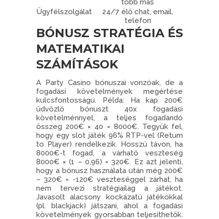
több más
Ügyfélszolgálat
24/7 élő chat, email,
telefon
BÓNUSZ STRATÉGIA ÉS
MATEMATIKAI
SZÁMÍTÁSOK
A Party Casino bónuszai vonzóak, de a
fogadási követelmények megértése
kulcsfontosságú. Példa: Ha kap 200€
üdvözlő bónuszt 40x fogadási
követelménnyel, a teljes fogadandó
összeg 200€ × 40 = 8000€. Tegyük fel,
hogy egy slot játék 96% RTP-vel (Return
to Player) rendelkezik. Hosszú távon, ha
8000€-t fogad, a várható veszteség
8000€ × (1 – 0,96) = 320€. Ez azt jelenti,
hogy a bónusz használata után még 200€
– 320€ = -120€ veszteséggel zárhat, ha
nem tervezi stratégiailag a játékot.
Javasolt alacsony kockázatú játékokkal
(pl. blackjack) játszani, ahol a fogadási
követelmények gyorsabban teljesíthetők.