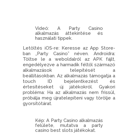
Videó: A Party Casino
alkalmazás áttekintése és
használati tippek.
Letöltés iOS-re: Keresse az App Store-
ban „Party Casino” néven. Androidra:
Töltse le a weboldalról az APK fájlt,
engedélyezve a harmadik féltől származó
alkalmazások telepítését a
beállításokban. Az alkalmazás támogatja a
touch ID bejelentkezést és
értesítéseket új játékokról. Gyakori
probléma: Ha az alkalmazás nem frissül,
próbálja meg újratelepíteni vagy törölje a
gyorsítótárat.
Kép: A Party Casino alkalmazás
felülete, mutatva a party
casino best slots játékokat.