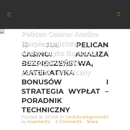
Pelican Casino: Analiza
Bezpieczeństwa,
15 JUL
PELICAN
Matematyka Bonusów i
CASINO: ANALIZA
Strategia Wypłat –
BEZPIECZEŃSTWA,
Poradnik Techniczny
MATEMATYKA
BONUSÓW I
STRATEGIA WYPŁAT –
PORADNIK
TECHNICZNY
Posted at 00:00h
in
[:es]Uncategorized[:]
by
ksarmiento
0 Comments
Share