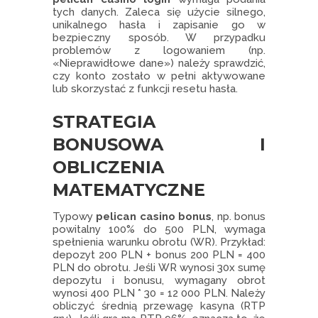
tych danych. Zaleca się użycie silnego,
unikalnego hasła i zapisanie go w
bezpieczny sposób. W przypadku
problemów z logowaniem (np.
«Nieprawidłowe dane») należy sprawdzić,
czy konto zostało w pełni aktywowane
lub skorzystać z funkcji resetu hasła.
STRATEGIA
BONUSOWA I
OBLICZENIA
MATEMATYCZNE
Typowy
pelican casino bonus
, np. bonus
powitalny 100% do 500 PLN, wymaga
spełnienia warunku obrotu (WR). Przykład:
depozyt 200 PLN + bonus 200 PLN = 400
PLN do obrotu. Jeśli WR wynosi 30x sumę
depozytu i bonusu, wymagany obrot
wynosi 400 PLN * 30 = 12 000 PLN. Należy
obliczyć średnią przewagę kasyna (RTP