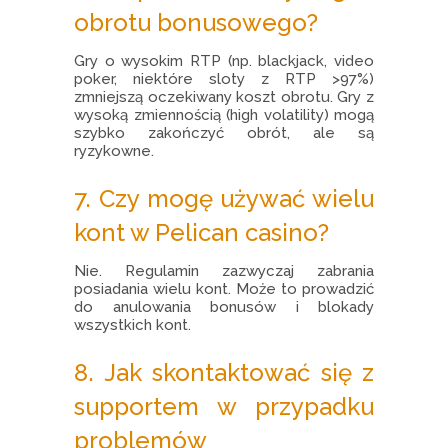
obrotu bonusowego?
Gry o wysokim RTP (np. blackjack, video
poker, niektóre sloty z RTP >97%)
zmniejszą oczekiwany koszt obrotu. Gry z
wysoką zmiennością (high volatility) mogą
szybko zakończyć obrót, ale są
ryzykowne.
7. Czy mogę używać wielu
kont w Pelican casino?
Nie. Regulamin zazwyczaj zabrania
posiadania wielu kont. Może to prowadzić
do anulowania bonusów i blokady
wszystkich kont.
8. Jak skontaktować się z
supportem w przypadku
problemów