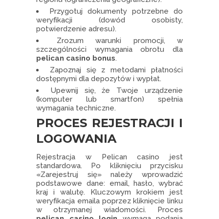
Przygotuj dokumenty potrzebne do
weryfikacji (dowód osobisty,
potwierdzenie adresu).
Zrozum warunki promocji, w
szczególności wymagania obrotu dla
pelican casino bonus
.
Zapoznaj się z metodami płatności
dostępnymi dla depozytów i wypłat.
Upewnij się, że Twoje urządzenie
(komputer lub smartfon) spełnia
wymagania techniczne.
PROCES REJESTRACJI I
LOGOWANIA
Rejestracja w Pelican casino jest
standardowa. Po kliknięciu przycisku
«Zarejestruj się» należy wprowadzić
podstawowe dane: email, hasło, wybrać
kraj i walutę. Kluczowym krokiem jest
weryfikacja emaila poprzez kliknięcie linku
w otrzymanej wiadomości. Proces
pelican casino login
wymaga podania