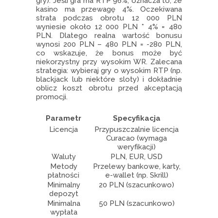
gry). Jeśli gra ma RTP 96%, oznacza to, że
kasino ma przewagę 4%. Oczekiwana
strata podczas obrotu 12 000 PLN
wyniesie około 12 000 PLN * 4% = 480
PLN. Dlatego realna wartość bonusu
wynosi 200 PLN – 480 PLN = -280 PLN,
co wskazuje, że bonus może być
niekorzystny przy wysokim WR. Zalecana
strategia: wybieraj gry o wysokim RTP (np.
blackjack lub niektóre sloty) i dokładnie
oblicz koszt obrotu przed akceptacją
promocji.
Parametr
Specyfikacja
Licencja
Przypuszczalnie licencja
Curacao (wymaga
weryfikacji)
Waluty
PLN, EUR, USD
Metody
Przelewy bankowe, karty,
płatności
e-wallet (np. Skrill)
Minimalny
20 PLN (szacunkowo)
depozyt
Minimalna
50 PLN (szacunkowo)
wypłata