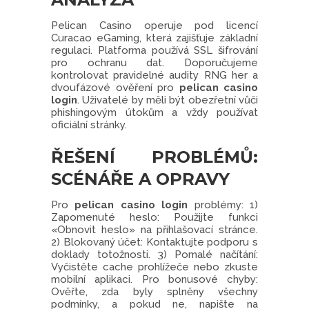
Pelican Casino operuje pod licencí
Curacao eGaming, která zajišťuje základní
regulaci. Platforma používá SSL šifrování
pro ochranu dat. Doporučujeme
kontrolovat pravidelné audity RNG her a
dvoufázové ověření pro
pelican casino
login
. Uživatelé by měli být obezřetní vůči
phishingovým útokům a vždy používat
oficiální stránky.
ŘEŠENÍ PROBLÉMŮ:
SCÉNÁŘE A OPRAVY
Pro
pelican casino login
problémy: 1)
Zapomenuté heslo: Použijte funkci
«Obnovit heslo» na přihlašovací stránce.
2) Blokovaný účet: Kontaktujte podporu s
doklady totožnosti. 3) Pomalé načítání:
Vyčistěte cache prohlížeče nebo zkuste
mobilní aplikaci. Pro bonusové chyby:
Ověřte, zda byly splněny všechny
podmínky, a pokud ne, napište na