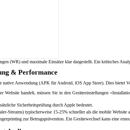
en (WR) und maximale Einsätze klar dargestellt. Ein kritisches Analys
rung & Performance
ne native Anwendung (APK für Android, iOS App Store). Dies bietet V
 Website handelt, müssen Sie in den Geräteeinstellungen «Installat
sätzliche Sicherheitsprüfung durch Apple bedeutet.
ealer-Streams) typischerweise 15-25% schneller als die mobile Website
gerprinting zur Betrugsprävention. Ein Gerätewechsel kann eine erneut