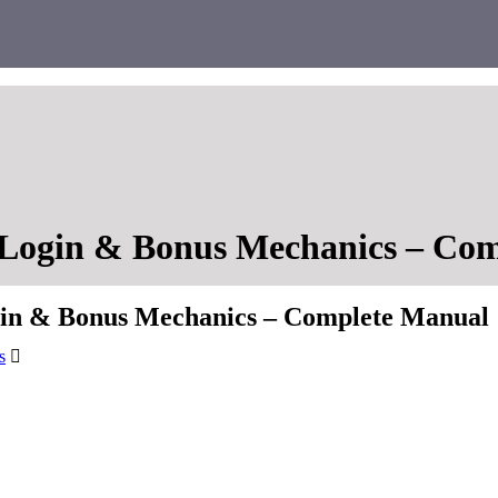
g Login & Bonus Mechanics – Co
gin & Bonus Mechanics – Complete Manual
s