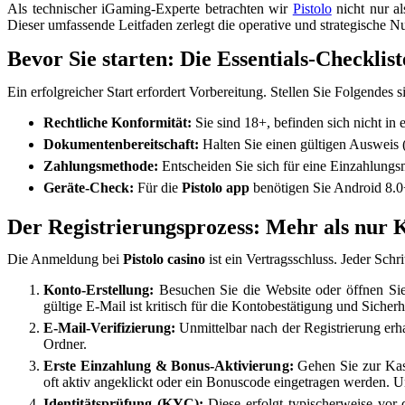
Als technischer iGaming-Experte betrachten wir
Pistolo
nicht nur al
Dieser umfassende Leitfaden zerlegt die operative und strategische
Bevor Sie starten: Die Essentials-Checklist
Ein erfolgreicher Start erfordert Vorbereitung. Stellen Sie Folgendes s
Rechtliche Konformität:
Sie sind 18+, befinden sich nicht in 
Dokumentenbereitschaft:
Halten Sie einen gültigen Ausweis (P
Zahlungsmethode:
Entscheiden Sie sich für eine Einzahlungsm
Geräte-Check:
Für die
Pistolo app
benötigen Sie Android 8.0+
Der Registrierungsprozess: Mehr als nur 
Die Anmeldung bei
Pistolo casino
ist ein Vertragsschluss. Jeder Schri
Konto-Erstellung:
Besuchen Sie die Website oder öffnen Sie 
gültige E-Mail ist kritisch für die Kontobestätigung und Sicherh
E-Mail-Verifizierung:
Unmittelbar nach der Registrierung erha
Ordner.
Erste Einzahlung & Bonus-Aktivierung:
Gehen Sie zur Kas
oft aktiv angeklickt oder ein Bonuscode eingetragen werden. 
Identitätsprüfung (KYC):
Diese erfolgt typischerweise vor