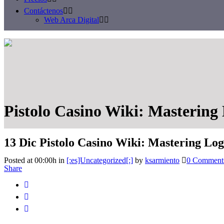
Contáctenos
Web Arca Digital
Pistolo Casino Wiki: Masterin
13 Dic
Pistolo Casino Wiki: Mastering Lo
Posted at 00:00h
in
[:es]Uncategorized[:]
by
ksarmiento
0 Comment
Share