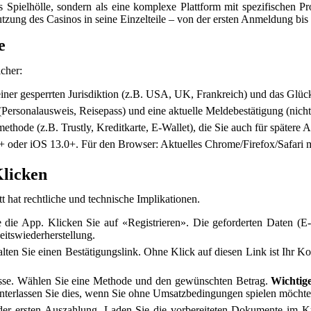
s Spielhölle, sondern als eine komplexe Plattform mit spezifischen P
 Nutzung des Casinos in seine Einzelteile – von der ersten Anmeldung
e
icher:
einer gesperrten Jurisdiktion (z.B. USA, UK, Frankreich) und das Glücks
ersonalausweis, Reisepass) und eine aktuelle Meldebestätigung (nicht äl
ethode (z.B. Trustly, Kreditkarte, E-Wallet), die Sie auch für später
 oder iOS 13.0+. Für den Browser: Aktuelles Chrome/Firefox/Safari mi
Klicken
tt hat rechtliche und technische Implikationen.
die App. Klicken Sie auf «Registrieren». Die geforderten Daten (E-
eitswiederherstellung.
lten Sie einen Bestätigungslink. Ohne Klick auf diesen Link ist Ihr K
se. Wählen Sie eine Methode und den gewünschten Betrag.
Wichtige
Unterlassen Sie dies, wenn Sie ohne Umsatzbedingungen spielen möchte
 der ersten Auszahlung. Laden Sie die vorbereiteten Dokumente im Ku