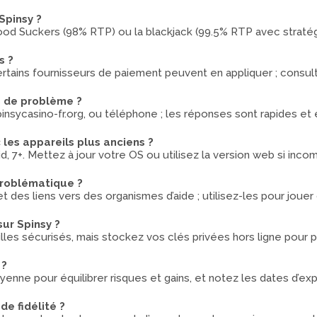
Spinsy ?
ood Suckers (98% RTP) ou la blackjack (99.5% RTP avec stratég
s ?
certains fournisseurs de paiement peuvent en appliquer ; consul
s de problème ?
pinsycasino-fr.org, ou téléphone ; les réponses sont rapides et e
 les appareils plus anciens ?
d, 7+. Mettez à jour votre OS ou utilisez la version web si incom
 problématique ?
 et des liens vers des organismes d’aide ; utilisez-les pour jou
ur Spinsy ?
lles sécurisés, mais stockez vos clés privées hors ligne pour p
 ?
yenne pour équilibrer risques et gains, et notez les dates d’expi
e fidélité ?