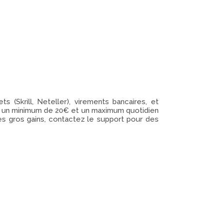
 (Skrill, Neteller), virements bancaires, et
vec un minimum de 20€ et un maximum quotidien
les gros gains, contactez le support pour des