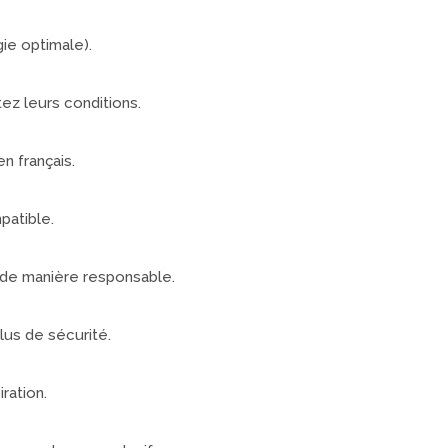
ie optimale).
tez leurs conditions.
n français.
patible.
er de manière responsable.
lus de sécurité.
ration.