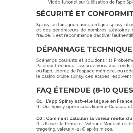
Vidéo tutoriel sur l’utilisation de l’app S
SÉCURITÉ ET CONFORMI
Spinsy, en tant que casino en ligne spinsy, u
et des générateurs de nombres aléatoires ce
fraude. Il est recommandé d’activer l’authentif
DÉPANNAGE TECHNIQUE
Scénarios courants et solutions : 1) Problème d
Paiement échoué : assurez-vous des fonds su
ou l’app, libérez de l’espace mémoire, ou redé
le casino online spinsy, ces étapes résolvent l
FAQ ÉTENDUE (8-10 QUE
Q1 : L’app Spinsy est-elle légale en France
R : Oui, Spinsy opère sous licence Curacao eGam
Q2 : Comment calculer la valeur réelle d’
R : Utilisez la formule : Valeur = Montant d
wagering, valeur ≈ -24€ après mises.