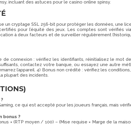
pinsy, incluant des astuces pour le casino online spinsy.
TÉ
tilise un cryptage SSL 256-bit pour protéger les données, une li
rtifiés pour l’équité des jeux. Les comptes sont vérifiés v
ication à deux facteurs et de surveiller régulièrement l’historiq
e connexion : vérifiez les identifiants, réinitialisez le mot de
ffisants, contactez votre banque, ou essayez une autre méthod
marrez l’appareil. 4) Bonus non crédité : vérifiez les conditio
a plupart des incidents.
STIONS)
 ?
ing, ce qui est accepté pour les joueurs français, mais vérifiez
un bonus ?
u bonus × (RTP moyen / 100) – (Mise requise × Marge de la mai