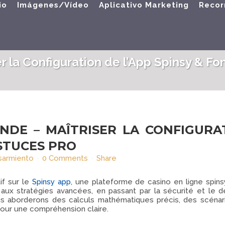
io
Imágenes/Vídeo
Aplicativo Marketing
Recor
r la Configuration de l’App Spinsy & Fo
DE – MAÎTRISER LA CONFIGURAT
STUCES PRO
sarmiento
0 Comments
Share
if sur le
Spinsy app
, une plateforme de casino en ligne spin
on aux stratégies avancées, en passant par la sécurité et le 
ous aborderons des calculs mathématiques précis, des scéna
pour une compréhension claire.