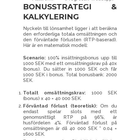
BONUSSTRATEGI &
KALKYLERING
Nyckeln till lönsamhet ligger i att beräkna
den erforderliga totala omsättningen och
den förväntade förlusten (RTP-baserad).
Här är en matematisk modell:
Scenario:
100% insättningsbonus upp till
1000 SEK med ett omsättningskrav på 40x
(bonus). Du sätter in 1000 SEK och får
1000 SEK i bonus. Total bonusbank: 2000
SEK.
Totalt omsättningskrav:
1000 SEK
(bonus) x 40 = 40 000 SEK.
Förväntad förlust (teoretisk):
Om du
endast spelar slots med ett
genomsnittligt RTP på 96%, är
husfördelen 4%. Förväntad förlust på
omsättningen är då 40 000 SEK * 0.04 =
1600 SEK.