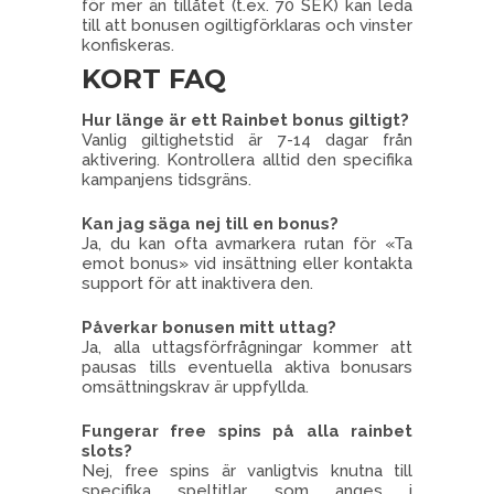
för mer än tillåtet (t.ex. 70 SEK) kan leda
till att bonusen ogiltigförklaras och vinster
konfiskeras.
KORT FAQ
Hur länge är ett Rainbet bonus giltigt?
Vanlig giltighetstid är 7-14 dagar från
aktivering. Kontrollera alltid den specifika
kampanjens tidsgräns.
Kan jag säga nej till en bonus?
Ja, du kan ofta avmarkera rutan för «Ta
emot bonus» vid insättning eller kontakta
support för att inaktivera den.
Påverkar bonusen mitt uttag?
Ja, alla uttagsförfrågningar kommer att
pausas tills eventuella aktiva bonusars
omsättningskrav är uppfyllda.
Fungerar free spins på alla rainbet
slots?
Nej, free spins är vanligtvis knutna till
specifika speltitlar som anges i