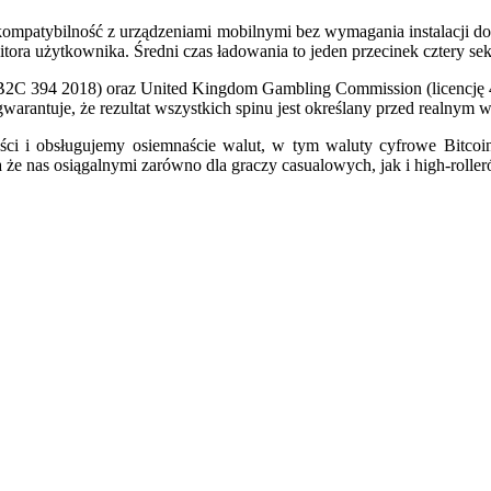
mpatybilność z urządzeniami mobilnymi bez wymagania instalacji do
itora użytkownika. Średni czas ładowania to jeden przecinek cztery 
2C 394 2018) oraz United Kingdom Gambling Commission (licencję 432
arantuje, że rezultat wszystkich spinu jest określany przed realnym 
ości i obsługujemy osiemnaście walut, w tym waluty cyfrowe Bitco
a że nas osiągalnymi zarówno dla graczy casualowych, jak i high-roller