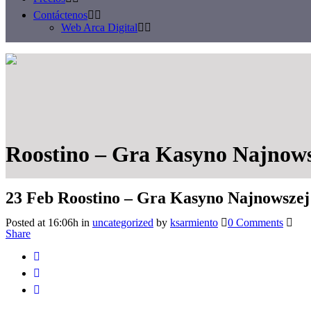
Contáctenos
Web Arca Digital
Roostino – Gra Kasyno Najnows
23 Feb
Roostino – Gra Kasyno Najnowszej
Posted at 16:06h
in
uncategorized
by
ksarmiento
0 Comments
Share