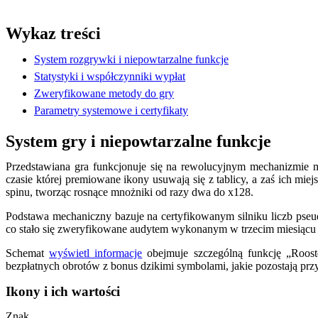
Wykaz treści
System rozgrywki i niepowtarzalne funkcje
Statystyki i współczynniki wypłat
Zweryfikowane metody do gry
Parametry systemowe i certyfikaty
System gry i niepowtarzalne funkcje
Przedstawiana gra funkcjonuje się na rewolucyjnym mechanizmie 
czasie której premiowane ikony usuwają się z tablicy, a zaś ich m
spinu, tworząc rosnące mnożniki od razy dwa do x128.
Podstawa mechaniczny bazuje na certyfikowanym silniku liczb ps
co stało się zweryfikowane audytem wykonanym w trzecim miesiącu 2
Schemat
wyświetl informacje
obejmuje szczególną funkcję „Rooste
bezpłatnych obrotów z bonus dzikimi symbolami, jakie pozostają przy
Ikony i ich wartości
Znak