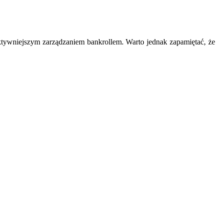
ektywniejszym zarządzaniem bankrollem. Warto jednak zapamiętać, że