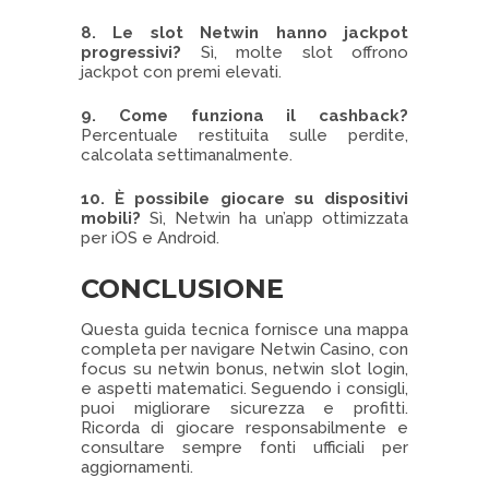
8. Le slot Netwin hanno jackpot
progressivi?
Sì, molte slot offrono
jackpot con premi elevati.
9. Come funziona il cashback?
Percentuale restituita sulle perdite,
calcolata settimanalmente.
10. È possibile giocare su dispositivi
mobili?
Sì, Netwin ha un’app ottimizzata
per iOS e Android.
CONCLUSIONE
Questa guida tecnica fornisce una mappa
completa per navigare Netwin Casino, con
focus su netwin bonus, netwin slot login,
e aspetti matematici. Seguendo i consigli,
puoi migliorare sicurezza e profitti.
Ricorda di giocare responsabilmente e
consultare sempre fonti ufficiali per
aggiornamenti.