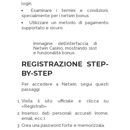
login.
Esaminare i termini e condizioni,
specialmente per i netwin bonus.
Utilizzare un metodo di pagamento
supportato e sicuro.
Immagine dell’interfaccia di
Netwin Casino, mostrando slot
e funzionalità bonus.
REGISTRAZIONE STEP-
BY-STEP
Per accedere a Netwin, segui questi
passaggi:
Visita il sito ufficiale e clicca su
«Registrati».
Inserisci dati personali accurati (nome,
email, ecc.).
Crea una password forte e memorizzala.