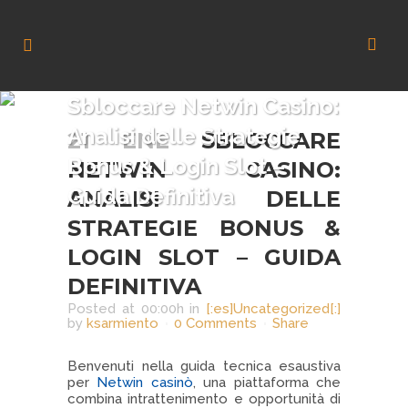
Sbloccare Netwin Casino:
Analisi delle Strategie
21 ENE
SBLOCCARE
Bonus & Login Slot –
NETWIN CASINO:
Guida Definitiva
ANALISI DELLE
STRATEGIE BONUS &
LOGIN SLOT – GUIDA
DEFINITIVA
Posted at 00:00h
in
[:es]Uncategorized[:]
by
ksarmiento
0 Comments
Share
Benvenuti nella guida tecnica esaustiva
per
Netwin casinò
, una piattaforma che
combina intrattenimento e opportunità di