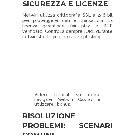
SICUREZZA E LICENZE
Netwin utilizza crittografia SSL a 256-bit
per proteggere dati e transazioni. La
licenza garantisce fair play e RTP
verificato. Controlla sempre l’URL durante
netwin slot login per evitare phishing.
Video tutorial su come
navigare Netwin Casino e
utilizzare i bonus.
RISOLUZIONE
PROBLEMI: SCENARI