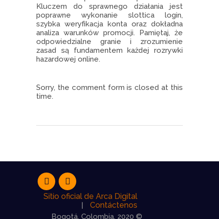
Kluczem do sprawnego działania jest
poprawne wykonanie slottica login,
szybka weryfikacja konta oraz dokładna
analiza warunków promocji. Pamiętaj, że
odpowiedzialne granie i zrozumienie
zasad są fundamentem każdej rozrywki
hazardowej online.
Sorry, the comment form is closed at this
time.
Sitio oficial de Arca Digital
Contáctenos
|
Bogotá, Colombia. 2020 ©