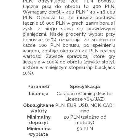
PLN, otrzymujesz 200 PLN bonusu.
Łączna pula do obrotu to 400 PLN.
Wymagany obrót = 400 PLN * 40 = 16 000
PLN. Oznacza to, że musisz postawić
łącznie 16 000 PLN w grach, zanim bonus i
zyski z niego staną się prawdziwymi
pieniędzmi. Niskie procenty wypłat przy
bonussie (<1%) oznaczają, że średnio na
każde 100 PLN bonusu, po spełnieniu
wageru, zostaje około 20-40 PLN realnej
wartości. Zawsze sprawdzaj, które gry
liczą się w 100% do obrotu (zwykle sloty),
a które w mniejszym stopniu (np. blackjack
10%).
Parametr
Specyfikacja
Licencja
Curacao eGaming (Master
License 365/JAZ)
Obsługiwane
PLN, EUR, USD, NOK, CAD i
waluty
inne
Minimalny
20 PLN (zależne od
depozyt
metody)
Minimalna
50 PLN
wypłata