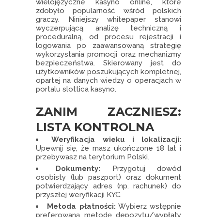
wielojęzyczne kasyno online, które
zdobyło popularność wśród polskich
graczy. Niniejszy whitepaper stanowi
wyczerpującą analizę techniczną i
proceduralną, od procesu rejestracji i
logowania po zaawansowaną strategię
wykorzystania promocji oraz mechanizmy
bezpieczeństwa. Skierowany jest do
użytkowników poszukujących kompletnej,
opartej na danych wiedzy o operacjach w
portalu slottica kasyno.
ZANIM ZACZNIESZ:
LISTA KONTROLNA
Weryfikacja wieku i lokalizacji:
Upewnij się, że masz ukończone 18 lat i
przebywasz na terytorium Polski.
Dokumenty:
Przygotuj dowód
osobisty (lub paszport) oraz dokument
potwierdzający adres (np. rachunek) do
przyszłej weryfikacji KYC.
Metoda płatności:
Wybierz wstępnie
preferowaną metodę depozytu/wypłaty