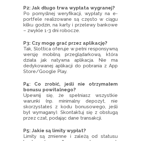
P2: Jak długo trwa wypłata wygranej?
Po pomyślnej weryfikacji, wypłaty na e-
portfele realizowane są często w ciągu
kilku godzin, na karty i przelewy bankowe
– zwykle 1-3 dni robocze.
P3: Czy mogę grać przez aplikację?
Tak, Slottica oferuje w pełni responsywną
wersję mobilną przeglądarkową, która
działa jak natywna aplikacja. Nie ma
dedykowanej aplikacji do pobrania z App
Store/Google Play.
P4: Co zrobić, jeśli nie otrzymałem
bonusu powitalnego?
Upewnij się, że spełniasz wszystkie
warunki (np. minimalny depozyt, nie
skorzystałeś z kodu bonusowego, jeśli
był wymagany). Skontaktuj się z obsługą
przez czat, podając dane transakcji.
P5: Jakie są limity wypłat?
Limity są zmienne i zależą od statusu