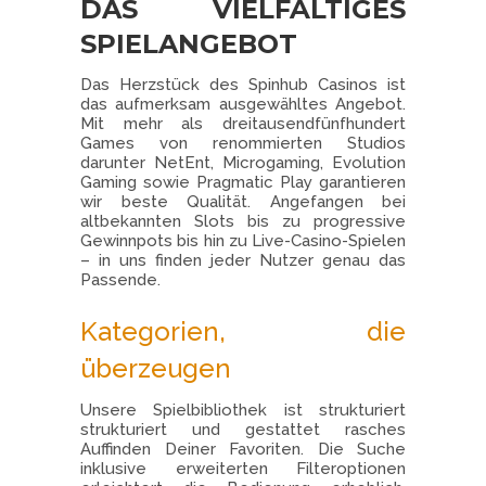
DAS VIELFÄLTIGES
SPIELANGEBOT
Das Herzstück des Spinhub Casinos ist
das aufmerksam ausgewähltes Angebot.
Mit mehr als dreitausendfünfhundert
Games von renommierten Studios
darunter NetEnt, Microgaming, Evolution
Gaming sowie Pragmatic Play garantieren
wir beste Qualität. Angefangen bei
altbekannten Slots bis zu progressive
Gewinnpots bis hin zu Live-Casino-Spielen
– in uns finden jeder Nutzer genau das
Passende.
Kategorien, die
überzeugen
Unsere Spielbibliothek ist strukturiert
strukturiert und gestattet rasches
Auffinden Deiner Favoriten. Die Suche
inklusive erweiterten Filteroptionen