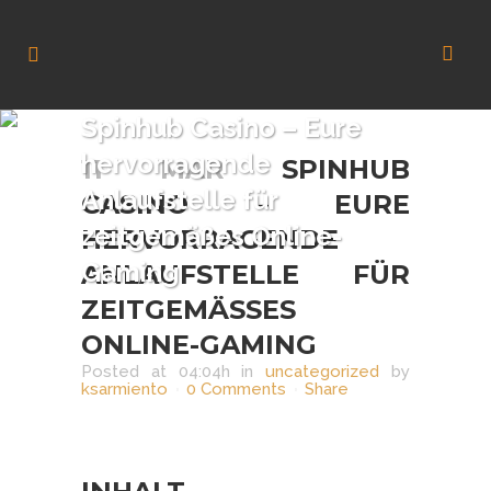
Spinhub Casino – Eure
hervorragende
11 MAR
SPINHUB
Anlaufstelle für
CASINO – EURE
zeitgemäßes Online-
HERVORRAGENDE
Gaming
ANLAUFSTELLE FÜR
ZEITGEMÄSSES O
NLINE-GAMING
Posted at 04:04h
in
uncategorized
by
ksarmiento
0 Comments
Share