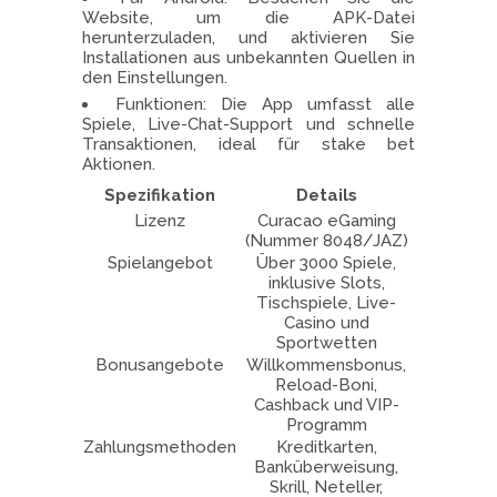
Website, um die APK-Datei
herunterzuladen, und aktivieren Sie
Installationen aus unbekannten Quellen in
den Einstellungen.
Funktionen: Die App umfasst alle
Spiele, Live-Chat-Support und schnelle
Transaktionen, ideal für stake bet
Aktionen.
Spezifikation
Details
Lizenz
Curacao eGaming
(Nummer 8048/JAZ)
Spielangebot
Über 3000 Spiele,
inklusive Slots,
Tischspiele, Live-
Casino und
Sportwetten
Bonusangebote
Willkommensbonus,
Reload-Boni,
Cashback und VIP-
Programm
Zahlungsmethoden
Kreditkarten,
Banküberweisung,
Skrill, Neteller,