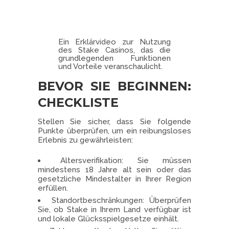
Ein Erklärvideo zur Nutzung
des Stake Casinos, das die
grundlegenden Funktionen
und Vorteile veranschaulicht.
BEVOR SIE BEGINNEN:
CHECKLISTE
Stellen Sie sicher, dass Sie folgende
Punkte überprüfen, um ein reibungsloses
Erlebnis zu gewährleisten:
Altersverifikation: Sie müssen
mindestens 18 Jahre alt sein oder das
gesetzliche Mindestalter in Ihrer Region
erfüllen.
Standortbeschränkungen: Überprüfen
Sie, ob Stake in Ihrem Land verfügbar ist
und lokale Glücksspielgesetze einhält.