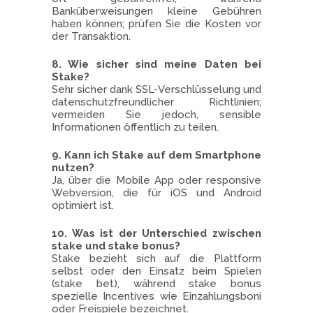
Banküberweisungen kleine Gebühren
haben können; prüfen Sie die Kosten vor
der Transaktion.
8. Wie sicher sind meine Daten bei
Stake?
Sehr sicher dank SSL-Verschlüsselung und
datenschutzfreundlicher Richtlinien;
vermeiden Sie jedoch, sensible
Informationen öffentlich zu teilen.
9. Kann ich Stake auf dem Smartphone
nutzen?
Ja, über die Mobile App oder responsive
Webversion, die für iOS und Android
optimiert ist.
10. Was ist der Unterschied zwischen
stake und stake bonus?
Stake bezieht sich auf die Plattform
selbst oder den Einsatz beim Spielen
(stake bet), während stake bonus
spezielle Incentives wie Einzahlungsboni
oder Freispiele bezeichnet.