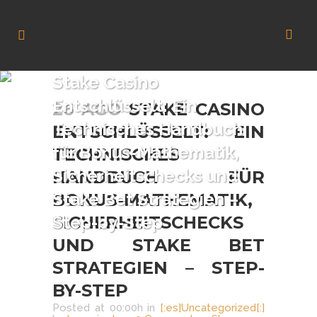
Stake Casino
Entschlüsselt: Ein
26 AGO
STAKE CASINO
Technisches Handbuch
ENTSCHLÜSSELT: EIN
für Bonus-Mathematik,
TECHNISCHES
Sicherheitschecks und
HANDBUCH FÜR
Stake Bet Strategien –
BONUS-MATHEMATIK,
Step-by-Step
SICHERHEITSCHECKS
UND STAKE BET
STRATEGIEN – STEP-
BY-STEP
Posted at 00:00h
in
[:es]Uncategorized[:]