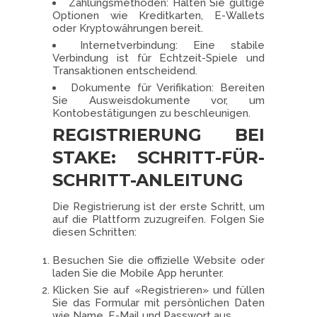
Zahlungsmethoden: Halten Sie gültige
Optionen wie Kreditkarten, E-Wallets
oder Kryptowährungen bereit.
Internetverbindung: Eine stabile
Verbindung ist für Echtzeit-Spiele und
Transaktionen entscheidend.
Dokumente für Verifikation: Bereiten
Sie Ausweisdokumente vor, um
Kontobestätigungen zu beschleunigen.
REGISTRIERUNG BEI
STAKE: SCHRITT-FÜR-
SCHRITT-ANLEITUNG
Die Registrierung ist der erste Schritt, um
auf die Plattform zuzugreifen. Folgen Sie
diesen Schritten:
Besuchen Sie die offizielle Website oder
laden Sie die Mobile App herunter.
Klicken Sie auf «Registrieren» und füllen
Sie das Formular mit persönlichen Daten
wie Name, E-Mail und Passwort aus.