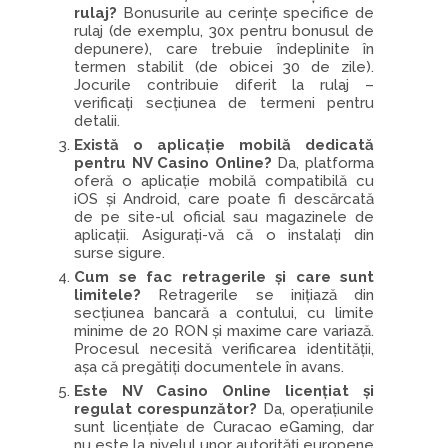
rulaj?
Bonusurile au cerințe specifice de
rulaj (de exemplu, 30x pentru bonusul de
depunere), care trebuie îndeplinite în
termen stabilit (de obicei 30 de zile).
Jocurile contribuie diferit la rulaj –
verificați secțiunea de termeni pentru
detalii.
Există o aplicație mobilă dedicată
pentru NV Casino Online?
Da, platforma
oferă o aplicație mobilă compatibilă cu
iOS și Android, care poate fi descărcată
de pe site-ul oficial sau magazinele de
aplicații. Asigurați-vă că o instalați din
surse sigure.
Cum se fac retragerile și care sunt
limitele?
Retragerile se inițiază din
secțiunea bancară a contului, cu limite
minime de 20 RON și maxime care variază.
Procesul necesită verificarea identității,
așa că pregătiți documentele în avans.
Este NV Casino Online licențiat și
regulat corespunzător?
Da, operațiunile
sunt licențiate de Curacao eGaming, dar
nu este la nivelul unor autorități europene