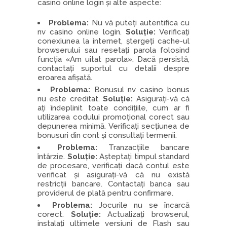
casino online login și alte aspecte:
Problema:
Nu vă puteți autentifica cu
nv casino online login.
Soluție:
Verificați
conexiunea la internet, ștergeți cache-ul
browserului sau resetați parola folosind
funcția «Am uitat parola». Dacă persistă,
contactați suportul cu detalii despre
eroarea afișată.
Problema:
Bonusul nv casino bonus
nu este creditat.
Soluție:
Asigurați-vă că
ați îndeplinit toate condițiile, cum ar fi
utilizarea codului promoțional corect sau
depunerea minimă. Verificați secțiunea de
bonusuri din cont și consultați termenii.
Problema:
Tranzacțiile bancare
întârzie.
Soluție:
Așteptați timpul standard
de procesare, verificați dacă contul este
verificat și asigurați-vă că nu există
restricții bancare. Contactați banca sau
providerul de plată pentru confirmare.
Problema:
Jocurile nu se încarcă
corect.
Soluție:
Actualizați browserul,
instalați ultimele versiuni de Flash sau