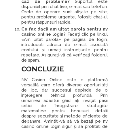
caz de probleme?
Suportul este
disponibil prin chat live, e-mail sau telefon.
Orele de operare sunt afișate pe site;
pentru probleme urgente, folosiți chat-ul
pentru răspunsuri rapide.
Ce fac dacă am uitat parola pentru nv
casino online login?
Faceți clic pe linkul
«Am uitat parola» pe pagina de login,
introduceți adresa de e-mail asociată
contului și urmați instrucțiunile pentru
resetare. Asigurați-vă că verificați folderul
de spam.
CONCLUZIE
NV Casino Online este o platformă
versatilă care oferă diverse oportunități
de joc, dar succesul depinde de o
înțelegere tehnică profundă. Prin
urmărirea acestui ghid, ați învățat pașii
critici de înregistrare, strategiile
matematice pentru bonusuri, detalii
despre securitate și metode eficiente de
depanare. Amintiți-vă să vă bazați pe nv
casino online login sigur și să profitați de