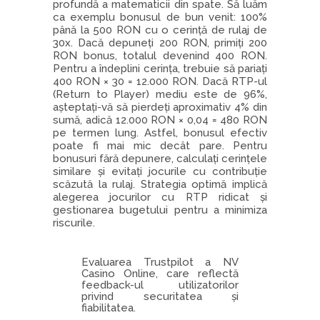
profundă a matematicii din spate. Să luăm
ca exemplu bonusul de bun venit: 100%
până la 500 RON cu o cerință de rulaj de
30x. Dacă depuneți 200 RON, primiți 200
RON bonus, totalul devenind 400 RON.
Pentru a îndeplini cerința, trebuie să pariați
400 RON × 30 = 12.000 RON. Dacă RTP-ul
(Return to Player) mediu este de 96%,
așteptați-vă să pierdeți aproximativ 4% din
sumă, adică 12.000 RON × 0,04 = 480 RON
pe termen lung. Astfel, bonusul efectiv
poate fi mai mic decât pare. Pentru
bonusuri fără depunere, calculați cerințele
similare și evitați jocurile cu contribuție
scăzută la rulaj. Strategia optimă implică
alegerea jocurilor cu RTP ridicat și
gestionarea bugetului pentru a minimiza
riscurile.
Evaluarea Trustpilot a NV
Casino Online, care reflectă
feedback-ul utilizatorilor
privind securitatea și
fiabilitatea.