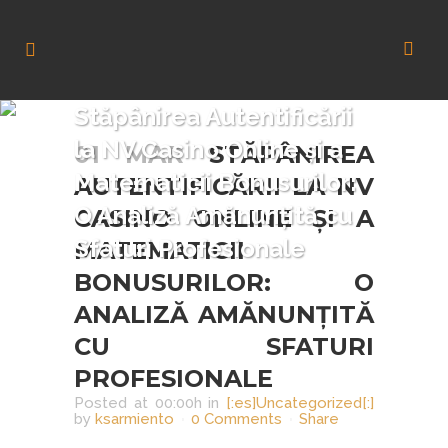
Stăpânirea Autentificării
la NV Casino Online și a
01 MAR
STĂPÂNIREA
Matematicii Bonusurilor:
AUTENTIFICĂRII LA NV
O Analiză Amănunțită cu
CASINO ONLINE ȘI A
Sfaturi Profesionale
MATEMATICII
BONUSURILOR: O
ANALIZĂ AMĂNUNȚITĂ
CU SFATURI
PROFESIONALE
Posted at 00:00h
in
[:es]Uncategorized[:]
by
ksarmiento
0 Comments
Share