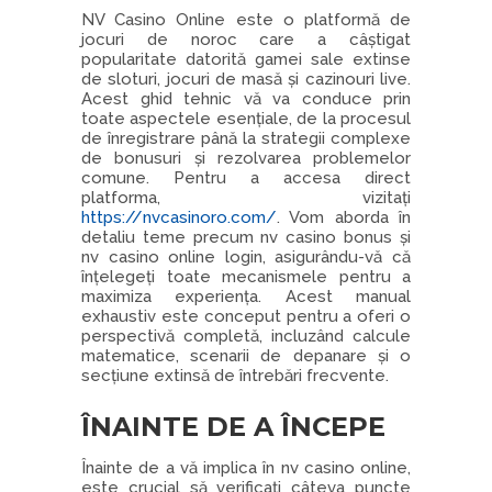
NV Casino Online este o platformă de
jocuri de noroc care a câștigat
popularitate datorită gamei sale extinse
de sloturi, jocuri de masă și cazinouri live.
Acest ghid tehnic vă va conduce prin
toate aspectele esențiale, de la procesul
de înregistrare până la strategii complexe
de bonusuri și rezolvarea problemelor
comune. Pentru a accesa direct
platforma, vizitați
https://nvcasinoro.com/
. Vom aborda în
detaliu teme precum nv casino bonus și
nv casino online login, asigurându-vă că
înțelegeți toate mecanismele pentru a
maximiza experiența. Acest manual
exhaustiv este conceput pentru a oferi o
perspectivă completă, incluzând calcule
matematice, scenarii de depanare și o
secțiune extinsă de întrebări frecvente.
ÎNAINTE DE A ÎNCEPE
Înainte de a vă implica în nv casino online,
este crucial să verificați câteva puncte