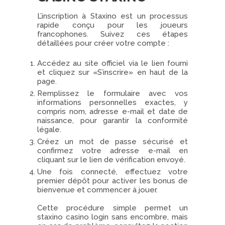
L’inscription à Staxino est un processus
rapide conçu pour les joueurs
francophones. Suivez ces étapes
détaillées pour créer votre compte :
Accédez au site officiel via le lien fourni
et cliquez sur «S’inscrire» en haut de la
page.
Remplissez le formulaire avec vos
informations personnelles exactes, y
compris nom, adresse e-mail et date de
naissance, pour garantir la conformité
légale.
Créez un mot de passe sécurisé et
confirmez votre adresse e-mail en
cliquant sur le lien de vérification envoyé.
Une fois connecté, effectuez votre
premier dépôt pour activer les bonus de
bienvenue et commencer à jouer.
Cette procédure simple permet un
staxino casino login sans encombre, mais