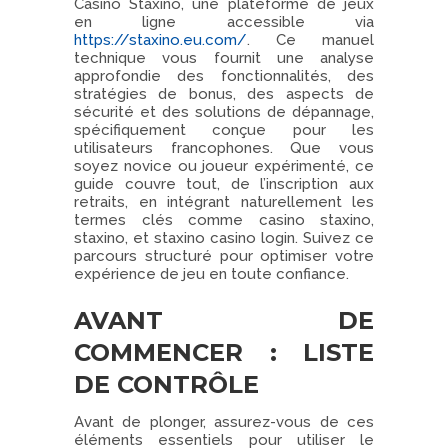
Casino Staxino, une plateforme de jeux
en ligne accessible via
https://staxino.eu.com/
. Ce manuel
technique vous fournit une analyse
approfondie des fonctionnalités, des
stratégies de bonus, des aspects de
sécurité et des solutions de dépannage,
spécifiquement conçue pour les
utilisateurs francophones. Que vous
soyez novice ou joueur expérimenté, ce
guide couvre tout, de l’inscription aux
retraits, en intégrant naturellement les
termes clés comme casino staxino,
staxino, et staxino casino login. Suivez ce
parcours structuré pour optimiser votre
expérience de jeu en toute confiance.
AVANT DE
COMMENCER : LISTE
DE CONTRÔLE
Avant de plonger, assurez-vous de ces
éléments essentiels pour utiliser le