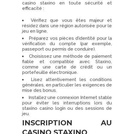
casino staxino en toute sécurité et
efficacité :
Vérifiez que vous êtes majeur et
résidez dans une région autorisée pour le
jeu en ligne.
Préparez vos pièces d’identité pour la
vérification du compte (par exemple,
passeport ou permis de conduire).
Choisissez une méthode de paiement
fiable et compatible avec Staxino,
comme une carte de crédit ou un
portefeuille électronique.
Lisez attentivement les conditions
générales, en particulier les exigences de
mise des bonus.
Installez une connexion Internet stable
pour éviter les interruptions lors du
staxino casino login ou des sessions de
jeu.
INSCRIPTION AU
CASINO STAXINO