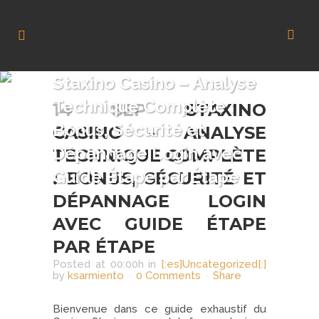
Staxino Casino – Analyse
Technique Complète :
14 SEP
STAXINO
Bonus, Sécurité et
CASINO – ANALYSE
Dépannage Login avec
TECHNIQUE COMPLÈTE
Guide Étape par Étape
: BONUS, SÉCURITÉ ET
DÉPANNAGE LOGIN
AVEC GUIDE ÉTAPE
PAR ÉTAPE
Posted at 00:00h
in
[:es]Uncategorized[:]
by
ksarmiento
0 Comments
Share
Bienvenue dans ce guide exhaustif du