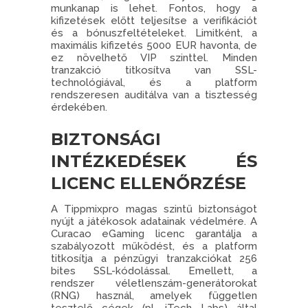
munkanap is lehet. Fontos, hogy a
kifizetések előtt teljesítse a verifikációt
és a bónuszfeltételeket. Limitként, a
maximális kifizetés 5000 EUR havonta, de
ez növelhető VIP szinttel. Minden
tranzakció titkosítva van SSL-
technológiával, és a platform
rendszeresen auditálva van a tisztesség
érdekében.
BIZTONSÁGI
INTÉZKEDÉSEK ÉS
LICENC ELLENŐRZÉSE
A Tippmixpro magas szintű biztonságot
nyújt a játékosok adatainak védelmére. A
Curacao eGaming licenc garantálja a
szabályozott működést, és a platform
titkosítja a pénzügyi tranzakciókat 256
bites SSL-kódolással. Emellett, a
rendszer véletlenszám-generátorokat
(RNG) használ, amelyek független