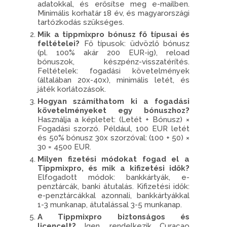
adatokkal, és erősítse meg e-mailben.
Minimális korhatár 18 év, és magyarországi
tartózkodás szükséges.
Mik a
tippmixpro bónusz
fő típusai és
feltételei?
Fő típusok: üdvözlő bónusz
(pl. 100% akár 200 EUR-ig), reload
bónuszok, készpénz-visszatérítés.
Feltételek: fogadási követelmények
(általában 20x-40x), minimális letét, és
játék korlátozások.
Hogyan számíthatom ki a fogadási
követelményeket egy bónuszhoz?
Használja a képletet: (Letét + Bónusz) ×
Fogadási szorzó. Például, 100 EUR letét
és 50% bónusz 30x szorzóval: (100 + 50) ×
30 = 4500 EUR.
Milyen fizetési módokat fogad el a
Tippmixpro, és mik a kifizetési idők?
Elfogadott módok: bankkártyák, e-
penztárcák, banki átutalás. Kifizetési idők:
e-penztárcákkal azonnali, bankkártyákkal
1-3 munkanap, átutalással 3-5 munkanap.
A Tippmixpro biztonságos és
licencelt?
Igen, rendelkezik Curacao