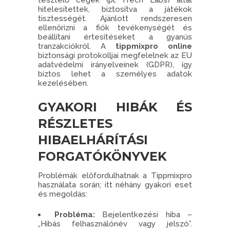
tesztelő cégek (pl. iTech Labs) által
hitelesítettek, biztosítva a játékok
tisztességét. Ajánlott rendszeresen
ellenőrizni a fiók tevékenységét és
beállítani értesítéseket a gyanús
tranzakciókról. A
tippmixpro online
biztonsági protokolljai megfelelnek az EU
adatvédelmi irányelveinek (GDPR), így
biztos lehet a személyes adatok
kezelésében.
GYAKORI HIBÁK ÉS
RÉSZLETES
HIBAELHÁRÍTÁSI
FORGATÓKÖNYVEK
Problémák előfordulhatnak a Tippmixpro
használata során; itt néhány gyakori eset
és megoldás:
Probléma:
Bejelentkezési hiba –
„Hibás felhasználónév vagy jelszó”.