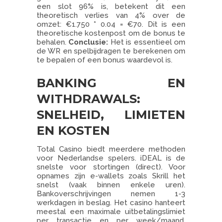
een slot 96% is, betekent dit een
theoretisch verlies van 4% over de
omzet: €1.750 * 0.04 = €70. Dit is een
theoretische kostenpost om de bonus te
behalen.
Conclusie:
Het is essentieel om
de WR en spelbijdragen te berekenen om
te bepalen of een bonus waardevol is.
BANKING EN
WITHDRAWALS:
SNELHEID, LIMIETEN
EN KOSTEN
Total Casino biedt meerdere methoden
voor Nederlandse spelers. iDEAL is de
snelste voor stortingen (direct). Voor
opnames zijn e-wallets zoals Skrill het
snelst (vaak binnen enkele uren).
Bankoverschrijvingen nemen 1-3
werkdagen in beslag. Het casino hanteert
meestal een maximale uitbetalingslimiet
per transactie en per week/maand.