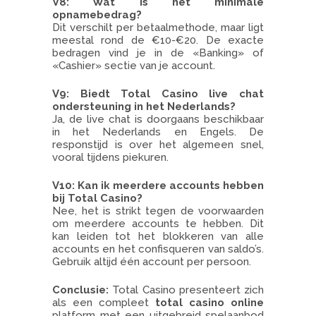
V8: Wat is het minimale
opnamebedrag?
Dit verschilt per betaalmethode, maar ligt
meestal rond de €10-€20. De exacte
bedragen vind je in de «Banking» of
«Cashier» sectie van je account.
V9: Biedt Total Casino live chat
ondersteuning in het Nederlands?
Ja, de live chat is doorgaans beschikbaar
in het Nederlands en Engels. De
responstijd is over het algemeen snel,
vooral tijdens piekuren.
V10: Kan ik meerdere accounts hebben
bij Total Casino?
Nee, het is strikt tegen de voorwaarden
om meerdere accounts te hebben. Dit
kan leiden tot het blokkeren van alle
accounts en het confisqueren van saldo’s.
Gebruik altijd één account per persoon.
Conclusie:
Total Casino presenteert zich
als een compleet
total casino online
platform met een uitgebreid spelaanbod