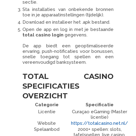
sectie.
Sta installaties van onbekende bronnen
toe in je apparaatinstellingen (tijdelijk).
Download en installeer het .apk bestand.
Open de app en log in met je bestaande
total casino login
gegevens.
De app biedt een geoptimaliseerde
ervaring, push-notificaties voor bonussen,
snelle toegang tot spellen en een
vereenvoudigd banksysteem.
TOTAL CASINO
SPECIFICATIES
OVERZICHT
Categorie
Specificatie
Licentie
Curaçao eGaming (Master
licentie)
Website
https://totalcasino.net.nl/
Spelaanbod
2000+ spellen: slots,
tafelspellen, live casino,