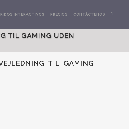
RIDOS INTERACTIVOS
PRECIOS
CONTÁCTENOS
G TIL GAMING UDEN
VEJLEDNING TIL GAMING