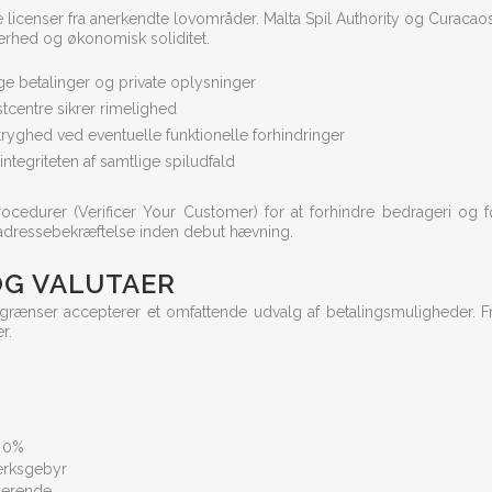
e licenser fra anerkendte lovområder. Malta Spil Authority og Cura
kerhed og økonomisk soliditet.
ge betalinger og private oplysninger
tcentre sikrer rimelighed
 tryghed ved eventuelle funktionelle forhindringer
tegriteten af samtlige spiludfald
ocedurer (Verificer Your Customer) for at forhindre bedrageri og 
 adressebekræftelse inden debut hævning.
G VALUTAER
ænser accepterer et omfattende udvalg af betalingsmuligheder. Fra
r.
0%
ærksgebyr
ierende