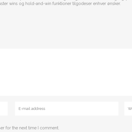
ter wins og hold-and-win funktioner tilgodeser enhver ønsker.
er for the next time I comment.