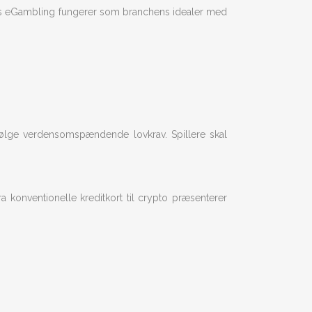
caos eGambling fungerer som branchens idealer med
følge verdensomspændende lovkrav. Spillere skal
 konventionelle kreditkort til crypto præsenterer