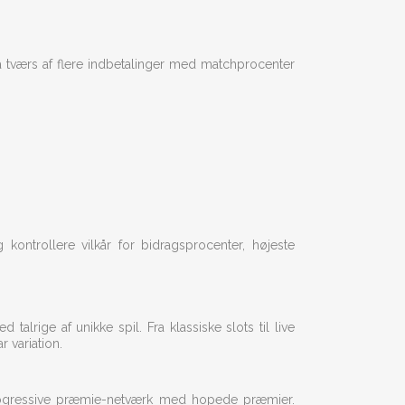
å tværs af flere indbetalinger med matchprocenter
ontrollere vilkår for bidragsprocenter, højeste
alrige af unikke spil. Fra klassiske slots til live
 variation.
progressive præmie-netværk med hopede præmier.