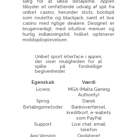
sørg for at læse detaljerne. Appen
tilbyder et omfattende udvalg af spil fra
unibet casino, herunder slots, bordspil
som roulette og blackjack, samt et live
casino med rigtige dealere. Designet er
brugervenligt, med intuitive menuer og
hurtig indlæsningstid, hvilket optimerer
mobilspiloplevelsen.
Unibet sport interface i appen,
der viser muligheden for at
spille på forskellige
begivenheder.
Egenskab
Værdi
Licens
MGA (Malta Gaming
Authority)
Sprog
Dansk
Betalingsmetoder
Bankoverførsel,
kreditkort, e-wallets
som PayPal
Support
Live chat, email,
telefon
App Version
Opdateret