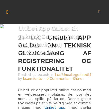
Unibet App Guide: En
Teknisk Gennemgang af
21 DIC
UNIBET APP
Registrering og
GUIDE: EN TEKNISK
Funktionalitet
GENNEMGANG AF
REGISTRERING OG
FUNKTIONALITET
Posted at 00:00h
in
[:es]Uncategorized[:]
by
ksarmiento
0 Comments
Share
Unibet er et populært online casino med
en veldesignet mobilapp, der gør det
nemt at spille på farten. Denne guide
fokuserer på at hjælpe dig med at komme
i gang med
Unibet app
, med særlig