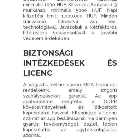
minimális 1000 HUF. Kifizetés: Átutalás 1-3
munkanap, minimális 5000 HUF. Napi
kifizetési limit: 1.000.000 HUF. Minden
tranzakció titkosítva van SSL
technológiával. Javasoljuk a kétfaktoros
hitelesítés bekapcsolását a további
védelem érdekében.
BIZTONSÁGI
INTÉZKEDÉSEK ÉS
LICENC
A vegas.hu online casino MGA licenccel
rendelkezik, amely szigorú
szabályozásokat garantál. Az app
adatvédelme megfelel a GDPR
követelményeknek, és titkosított
kapcsolatot használ. Ellenőrizze a licenc
számát az app beállításainál. Ha bármilyen
gyanús tevékenységet észlel, lépjen
kapcsolatba az ügyfélszolgálattal
azonnal.