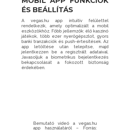
MOBIL APP FUNKCIÓK
ÉS BEÁLLÍTÁS
A vegas.hu app intuitív felülettel
rendelkezik, amely optimalizált a mobil
eszközökhöz. Főbb jellemzők: élő kaszinó
játékok, több ezer nyerőgépszlot, gyors
banki tranzakciók és push-értesítések. Az
app letöltése után telepítse, majd
jelentkezzen be a regisztrált adataival.
Javasoljuk a biometrikus bejelentkezés
bekapcsolását a fokozott biztonság
érdekében.
Bemutató videó a vegas.hu
app használatáról – Forrás: