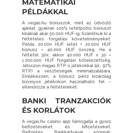
MATEMATIKAI
PÉLDÁKKAL
A vegas.hu bónuszok, mint az üdvözlő
ajánlat, gyakran 100% letétpótló bónuszt
kínálnak akár 50.000 HUF-ig. Számítsuk ki a
feltételes forgatási követelményeket:
Példa: 20.000 HUF letét + 20.000 HUF
bónusz = 40.000 HUF összeg. Ha a
feltétel 30x, akkor 40.000 HUF x 30 =
1.200.000 HUF forgatási kötelezettség.
Játsszon magas RTP-s játékokkal (pl., 97%
RTP) a veszteségek minimalizálására.
Emlékezzen, a bónusz pénz kizárólag
bizonyos játékokon használható fel –
ellenőrizze a feltételeket.
BANKI TRANZAKCIÓK
ÉS KORLÁTOK
A vegas.hu casino app támogatja a gyors
befizetéseket és kifizetéseket.
Befizetés: Bankkártyával azonnali,