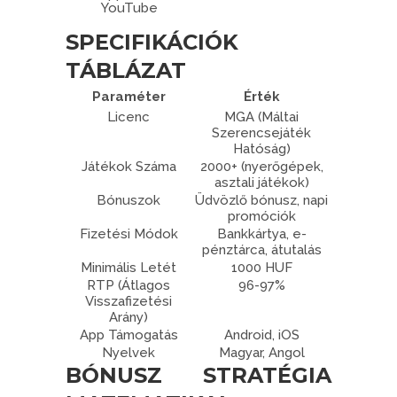
YouTube
SPECIFIKÁCIÓK
TÁBLÁZAT
Paraméter
Érték
Licenc
MGA (Máltai
Szerencsejáték
Hatóság)
Játékok Száma
2000+ (nyerőgépek,
asztali játékok)
Bónuszok
Üdvözlő bónusz, napi
promóciók
Fizetési Módok
Bankkártya, e-
pénztárca, átutalás
Minimális Letét
1000 HUF
RTP (Átlagos
96-97%
Visszafizetési
Arány)
App Támogatás
Android, iOS
Nyelvek
Magyar, Angol
BÓNUSZ STRATÉGIA