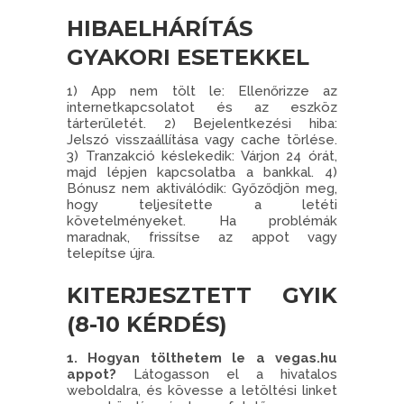
HIBAELHÁRÍTÁS
GYAKORI ESETEKKEL
1) App nem tölt le: Ellenőrizze az
internetkapcsolatot és az eszköz
tárterületét. 2) Bejelentkezési hiba:
Jelszó visszaállítása vagy cache törlése.
3) Tranzakció késlekedik: Várjon 24 órát,
majd lépjen kapcsolatba a bankkal. 4)
Bónusz nem aktiválódik: Győződjön meg,
hogy teljesítette a letéti
követelményeket. Ha problémák
maradnak, frissítse az appot vagy
telepítse újra.
KITERJESZTETT GYIK
(8-10 KÉRDÉS)
1. Hogyan tölthetem le a vegas.hu
appot?
Látogasson el a hivatalos
weboldalra, és kövesse a letöltési linket