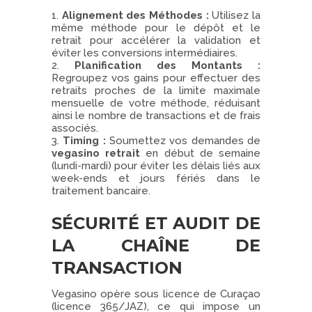
1.
Alignement des Méthodes :
Utilisez la
même méthode pour le dépôt et le
retrait pour accélérer la validation et
éviter les conversions intermédiaires.
2.
Planification des Montants :
Regroupez vos gains pour effectuer des
retraits proches de la limite maximale
mensuelle de votre méthode, réduisant
ainsi le nombre de transactions et de frais
associés.
3.
Timing :
Soumettez vos demandes de
vegasino retrait
en début de semaine
(lundi-mardi) pour éviter les délais liés aux
week-ends et jours fériés dans le
traitement bancaire.
SÉCURITÉ ET AUDIT DE
LA CHAÎNE DE
TRANSACTION
Vegasino opère sous licence de Curaçao
(licence 365/JAZ), ce qui impose un