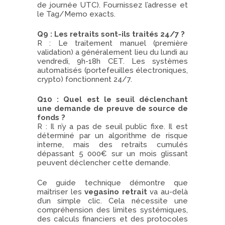
de journée UTC). Fournissez l’adresse et
le Tag/Memo exacts.
Q9 : Les retraits sont-ils traités 24/7 ?
R : Le traitement manuel (première
validation) a généralement lieu du lundi au
vendredi, 9h-18h CET. Les systèmes
automatisés (portefeuilles électroniques,
crypto) fonctionnent 24/7.
Q10 : Quel est le seuil déclenchant
une demande de preuve de source de
fonds ?
R : Il n’y a pas de seuil public fixe. Il est
déterminé par un algorithme de risque
interne, mais des retraits cumulés
dépassant 5 000€ sur un mois glissant
peuvent déclencher cette demande.
Ce guide technique démontre que
maîtriser les
vegasino retrait
va au-delà
d’un simple clic. Cela nécessite une
compréhension des limites systémiques,
des calculs financiers et des protocoles