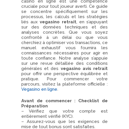
casino en ligne est une compétence
cruciale pour tout joueur averti. Ce guide
se concentre spécifiquement sur les
processus, les calculs et les stratégies
liés aux
vegasino retrait
, en s’appuyant
sur des données techniques et des
analyses concrètes. Que vous soyez
confronté à un délai ou que vous
cherchiez à optimiser vos transactions, ce
manuel exhaustif vous fournira les
connaissances nécessaires pour agir en
toute confiance. Notre analyse s’appuie
sur une revue détaillée des conditions
générales et des
vegasino avis retrait
pour offrir une perspective équilibrée et
pratique. Pour commencer votre
parcours, visitez la plateforme officielle :
Vegasino en ligne
.
Avant de commencer : Checklist de
Préparation
– Vérifiez que votre compte est
entièrement vérifié (KYC).
– Assurez-vous que les exigences de
mise de tout bonus sont satisfaites.