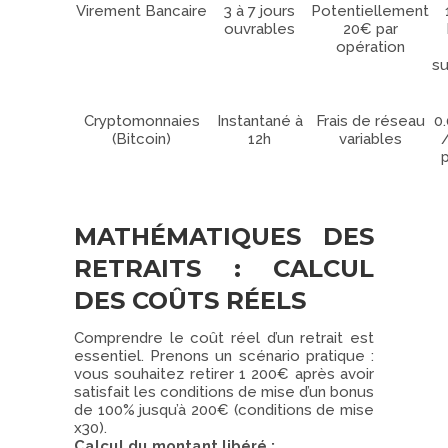
Virement Bancaire
3 à 7 jours
Potentiellement
ouvrables
20€ par
opération
su
Cryptomonnaies
Instantané à
Frais de réseau
0
(Bitcoin)
12h
variables
p
MATHÉMATIQUES DES
RETRAITS : CALCUL
DES COÛTS RÉELS
Comprendre le coût réel d’un retrait est
essentiel. Prenons un scénario pratique :
vous souhaitez retirer 1 200€ après avoir
satisfait les conditions de mise d’un bonus
de 100% jusqu’à 200€ (conditions de mise
x30).
Calcul du montant libéré :