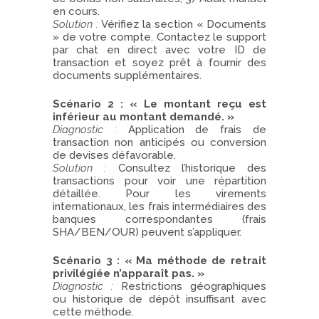
en cours.
Solution :
Vérifiez la section « Documents
» de votre compte. Contactez le support
par chat en direct avec votre ID de
transaction et soyez prêt à fournir des
documents supplémentaires.
Scénario 2 : « Le montant reçu est
inférieur au montant demandé. »
Diagnostic :
Application de frais de
transaction non anticipés ou conversion
de devises défavorable.
Solution :
Consultez l’historique des
transactions pour voir une répartition
détaillée. Pour les virements
internationaux, les frais intermédiaires des
banques correspondantes (frais
SHA/BEN/OUR) peuvent s’appliquer.
Scénario 3 : « Ma méthode de retrait
privilégiée n’apparaît pas. »
Diagnostic :
Restrictions géographiques
ou historique de dépôt insuffisant avec
cette méthode.