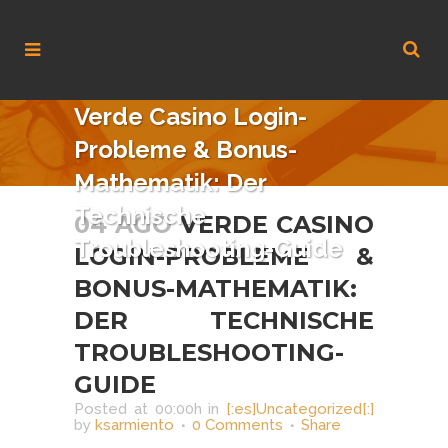
Verde Casino Login-
Probleme & Bonus-
Mathematik: Der
Technische
04 AGO
VERDE CASINO
Troubleshooting-Guide
LOGIN-PROBLEME &
BONUS-MATHEMATIK:
DER TECHNISCHE
TROUBLESHOOTING-
GUIDE
Posted at 00:00h
in
[:es]Uncategorized[:]
by
ksarmiento
0 Comments
Share