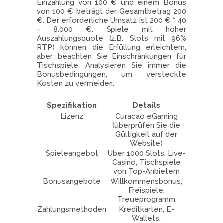
Einzahlung von 100 € und einem Bonus
von 100 € beträgt der Gesamtbetrag 200
€. Der erforderliche Umsatz ist 200 € * 40
= 8.000 €. Spiele mit hoher
Auszahlungsquote (z.B. Slots mit 96%
RTP) können die Erfüllung erleichtern,
aber beachten Sie Einschränkungen für
Tischspiele. Analysieren Sie immer die
Bonusbedingungen, um versteckte
Kosten zu vermeiden.
Spezifikation
Details
Lizenz
Curacao eGaming
(überprüfen Sie die
Gültigkeit auf der
Website)
Spieleangebot
Über 1000 Slots, Live-
Casino, Tischspiele
von Top-Anbietern
Bonusangebote
Willkommensbonus,
Freispiele,
Treueprogramm
Zahlungsmethoden
Kreditkarten, E-
Wallets,