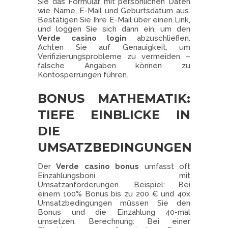
Sie das Formular mit persönlichen Daten
wie Name, E-Mail und Geburtsdatum aus.
Bestätigen Sie Ihre E-Mail über einen Link,
und loggen Sie sich dann ein, um den
Verde casino login
abzuschließen.
Achten Sie auf Genauigkeit, um
Verifizierungsprobleme zu vermeiden –
falsche Angaben können zu
Kontosperrungen führen.
BONUS MATHEMATIK:
TIEFE EINBLICKE IN
DIE
UMSATZBEDINGUNGEN
Der
Verde casino bonus
umfasst oft
Einzahlungsboni mit
Umsatzanforderungen. Beispiel: Bei
einem 100% Bonus bis zu 200 € und 40x
Umsatzbedingungen müssen Sie den
Bonus und die Einzahlung 40-mal
umsetzen. Berechnung: Bei einer