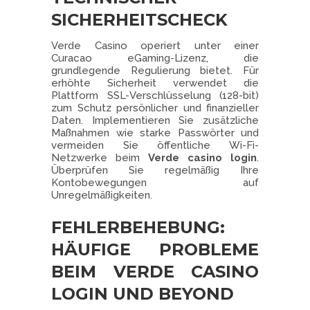
SICHERHEITSCHECK
Verde Casino operiert unter einer
Curacao eGaming-Lizenz, die
grundlegende Regulierung bietet. Für
erhöhte Sicherheit verwendet die
Plattform SSL-Verschlüsselung (128-bit)
zum Schutz persönlicher und finanzieller
Daten. Implementieren Sie zusätzliche
Maßnahmen wie starke Passwörter und
vermeiden Sie öffentliche Wi-Fi-
Netzwerke beim
Verde casino login
.
Überprüfen Sie regelmäßig Ihre
Kontobewegungen auf
Unregelmäßigkeiten.
FEHLERBEHEBUNG:
HÄUFIGE PROBLEME
BEIM VERDE CASINO
LOGIN UND BEYOND