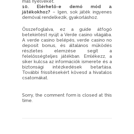
más nyelveket.
10. Elérhető-e demó mód a
játékokhoz?
– Igen, sok játék ingyenes
demóval rendelkezik, gyakorláshoz.
Összefoglalva, ez a guide átfogó
betekintést nyújt a Verde casino világába.
A verde casino belépés, verde casino no
deposit bonus, és általános működés
részletes elemzése segít a
felelősségteljes játékban. Emlékezz, a
siker kulcsa az információk ismerete és a
biztonsági intézkedések betartása.
További frissítésekért kövesd a hivatalos
csatornákat.
Sorry, the comment form is closed at this
time.