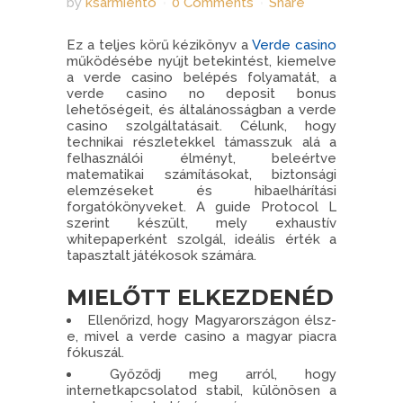
by
ksarmiento
0 Comments
Share
Ez a teljes körű kézikönyv a
Verde casino
működésébe nyújt betekintést, kiemelve
a verde casino belépés folyamatát, a
verde casino no deposit bonus
lehetőségeit, és általánosságban a verde
casino szolgáltatásait. Célunk, hogy
technikai részletekkel támasszuk alá a
felhasználói élményt, beleértve
matematikai számításokat, biztonsági
elemzéseket és hibaelhárítási
forgatókönyveket. A guide Protocol L
szerint készült, mely exhaustív
whitepaperként szolgál, ideális érték a
tapasztalt játékosok számára.
MIELŐTT ELKEZDENÉD
Ellenőrizd, hogy Magyarországon élsz-
e, mivel a verde casino a magyar piacra
fókuszál.
Győződj meg arról, hogy
internetkapcsolatod stabil, különösen a