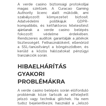
A verde casino biztonsági protokolljai
magas szintűek. A Curacao Gaming
Authority licenc alatt működik, ami
szabályozott környezetet biztosít.
Adatvédelmi politikájuk GDPR-
kompatibilis, és kétfaktoros hitelesítést
ajánlanak a verde casino belépés
fokozott védelme érdekében.
Rendszeres auditok garantálják a játékok
tisztességét. Felhasználóként, ellenőrizd
a SSL-tanúsítványt a böngésződben, és
kerüld a közös hálózatokat pénzügyi
tranzakciók során.
HIBAELHÁRÍTÁS
GYAKORI
PROBLÉMÁKRA
A verde casino belépés során előforduló
problémák közé tartozik az elfelejtett
jelszó vagy technikai glitchek. Ha nem
tudsz bejelentkezni, használd a „Jelszó