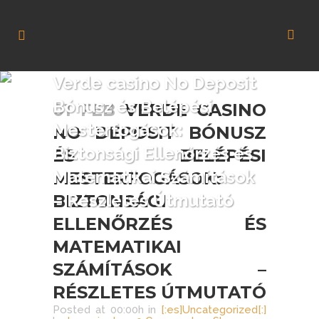
Verde casino No Deposit
Bónusz és Belépési
01 FEB
VERDE CASINO
Mesterfogások:
NO DEPOSIT BÓNUSZ
Biztonsági Ellenőrzés és
ÉS BELÉPÉSI
Matematikai Számítások
MESTERFOGÁSOK:
– Részletes Útmutató
BIZTONSÁGI
ELLENŐRZÉS ÉS
MATEMATIKAI
SZÁMÍTÁSOK –
RÉSZLETES ÚTMUTATÓ
Posted at 00:00h
in
[:es]Uncategorized[:]