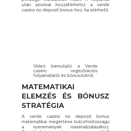
után azonnal hozzáférhetsz a verde
casino no deposit bonus-hoz, ha elérhető.
Videó bemutató a Verde
casino regisztrációs
folyamatáról és bónuszokról.
MATEMATIKAI
ELEMZÉS ÉS BÓNUSZ
STRATÉGIA
A verde casino no deposit bonus
matematikai megértése kulcsfontosságú
a nyeremények maximalizálásához.