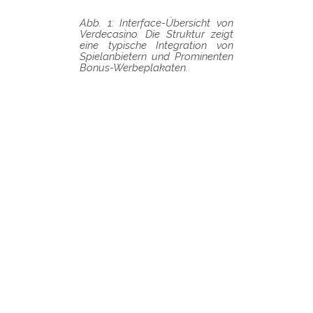
Abb. 1: Interface-Übersicht von
Verdecasino. Die Struktur zeigt
eine typische Integration von
Spielanbietern und Prominenten
Bonus-Werbeplakaten.