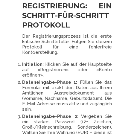
REGISTRIERUNG: EIN
SCHRITT-FÜR-SCHRITT
PROTOKOLL
Der Registrierungsprozess ist die erste
kritische Schnittstelle. Folgen Sie diesem
Protokoll für eine fehlerfreie
Kontoerstellung.
Initiation:
Klicken Sie auf der Hauptseite
auf «Registrieren» oder «Konto
eröffnen».
Dateneingabe-Phase 1:
Füllen Sie das
Formular mit exakt den Daten aus Ihrem
Amtlichen Ausweisdokument aus
(Vorname, Nachname, Geburtsdatum). Die
E-Mail-Adresse muss aktiv und zugänglich
sein.
Dateneingabe-Phase 2:
Vergeben Sie
ein starkes Passwort (12+ Zeichen,
Groß-/Kleinschreibung, Sonderzeichen).
Wählen Sie Ihre Währung (EUR) – diese ist