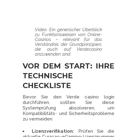
Video: Ein generischer Überblick
zu Funktionsweisen von Online-
Casinos – relevant für das
Verständnis der Grundprinzipien,
die auch auf Verdecasino
anzuwenden sind.
VOR DEM START: IHRE
TECHNISCHE
CHECKLISTE
Bevor Sie den Verde casino login
durchführen, sollten Sie diese
Systemprüfung absolvieren, um
Kompatibilitäts- und Sicherheitsprobleme
zu vermeiden.
Lizenzverifikation:
Prüfen Sie die
aktuelle Curacao-eGaming-Lizenznummer