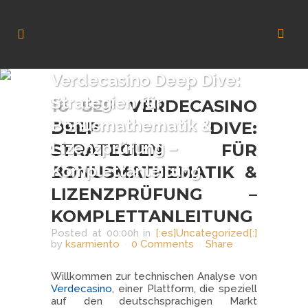
Verdecasino Deep Dive:
Strategien für
16 SEP
VERDECASINO
Bonusmathematik &
DEEP DIVE:
Lizenzprüfung –
STRATEGIEN FÜR
Komplettanleitung
BONUSMATHEMATIK &
LIZENZPRÜFUNG –
KOMPLETTANLEITUNG
Posted at 00:00h
in
[:es]Uncategorized[:]
by
ksarmiento
0 Comments
Share
Willkommen zur technischen Analyse von
Verdecasino
, einer Plattform, die speziell
auf den deutschsprachigen Markt