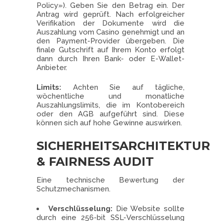
Policy»). Geben Sie den Betrag ein. Der
Antrag wird geprüft. Nach erfolgreicher
Verifikation der Dokumente wird die
Auszahlung vom Casino genehmigt und an
den Payment-Provider übergeben. Die
finale Gutschrift auf Ihrem Konto erfolgt
dann durch Ihren Bank- oder E-Wallet-
Anbieter.
Limits:
Achten Sie auf tägliche,
wöchentliche und monatliche
Auszahlungslimits, die im Kontobereich
oder den AGB aufgeführt sind. Diese
können sich auf hohe Gewinne auswirken.
SICHERHEITSARCHITEKTUR
& FAIRNESS AUDIT
Eine technische Bewertung der
Schutzmechanismen.
Verschlüsselung:
Die Website sollte
durch eine 256-bit SSL-Verschlüsselung