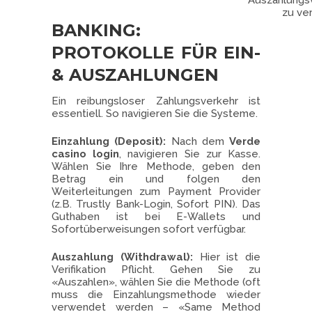
Auszahlungs
zu ve
BANKING:
PROTOKOLLE FÜR EIN-
& AUSZAHLUNGEN
Ein reibungsloser Zahlungsverkehr ist
essentiell. So navigieren Sie die Systeme.
Einzahlung (Deposit):
Nach dem
Verde
casino login
, navigieren Sie zur Kasse.
Wählen Sie Ihre Methode, geben den
Betrag ein und folgen den
Weiterleitungen zum Payment Provider
(z.B. Trustly Bank-Login, Sofort PIN). Das
Guthaben ist bei E-Wallets und
Sofortüberweisungen sofort verfügbar.
Auszahlung (Withdrawal):
Hier ist die
Verifikation Pflicht. Gehen Sie zu
«Auszahlen», wählen Sie die Methode (oft
muss die Einzahlungsmethode wieder
verwendet werden – «Same Method