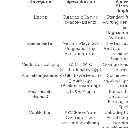
Kategorie
Spezifikation
Anme
Strat
Impl
Lizenz
Curacao eGaming
Standard f
(Master-Lizenz)
Prüfung der
au
Regulieru
Website 
Spielanbieter
NetEnt, Play’n GO,
Breites, pr
Pragmatic Play,
Portfolio. R
Evolution, u.v.m.
variier
Spielreg
Mindesteinzahlung
10 € – 20 €
Geringe Eins
(methodenabhängig)
Testein
Auszahlungsdauer
0-24h (E-Wallets), 1-
Schnelle E
3 Banktage
regelmäßige
(Banküberweisung)
prior
Max. Einsatz
Oft 5 € / Spin
Kritisch 
(Bonus)
Umsetzen
Erzwingt 
Spie
Verifikation
KYC (Know Your
Unbedingt v
Customer) vor
Einzahlun
erster Auszahlung
bereith