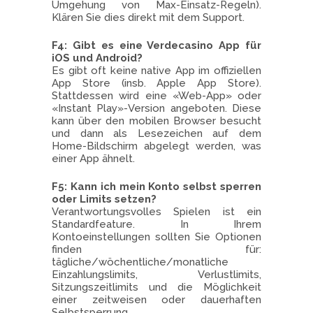
Umgehung von Max-Einsatz-Regeln).
Klären Sie dies direkt mit dem Support.
F4: Gibt es eine Verdecasino App für
iOS und Android?
Es gibt oft keine native App im offiziellen
App Store (insb. Apple App Store).
Stattdessen wird eine «Web-App» oder
«Instant Play»-Version angeboten. Diese
kann über den mobilen Browser besucht
und dann als Lesezeichen auf dem
Home-Bildschirm abgelegt werden, was
einer App ähnelt.
F5: Kann ich mein Konto selbst sperren
oder Limits setzen?
Verantwortungsvolles Spielen ist ein
Standardfeature. In Ihrem
Kontoeinstellungen sollten Sie Optionen
finden für:
tägliche/wöchentliche/monatliche
Einzahlungslimits, Verlustlimits,
Sitzungszeitlimits und die Möglichkeit
einer zeitweisen oder dauerhaften
Selbstsperrung.