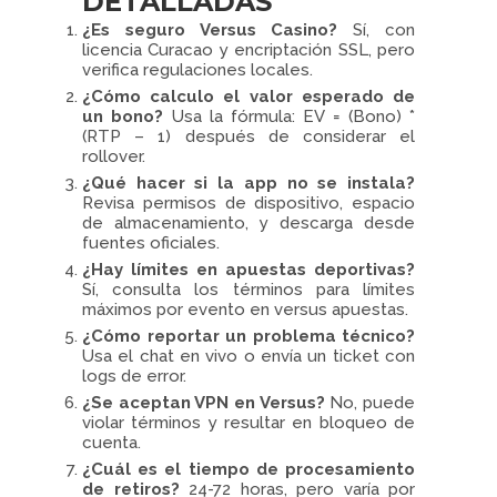
DETALLADAS
¿Es seguro Versus Casino?
Sí, con
licencia Curacao y encriptación SSL, pero
verifica regulaciones locales.
¿Cómo calculo el valor esperado de
un bono?
Usa la fórmula: EV = (Bono) *
(RTP – 1) después de considerar el
rollover.
¿Qué hacer si la app no se instala?
Revisa permisos de dispositivo, espacio
de almacenamiento, y descarga desde
fuentes oficiales.
¿Hay límites en apuestas deportivas?
Sí, consulta los términos para límites
máximos por evento en versus apuestas.
¿Cómo reportar un problema técnico?
Usa el chat en vivo o envía un ticket con
logs de error.
¿Se aceptan VPN en Versus?
No, puede
violar términos y resultar en bloqueo de
cuenta.
¿Cuál es el tiempo de procesamiento
de retiros?
24-72 horas, pero varía por