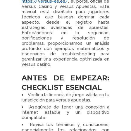
https://versus-es.es/
, el portal oficial de
Versus Casino y Versus Apuestas. Este
manual está diseñado para jugadores
técnicos que buscan dominar cada
aspecto, desde el registro hasta
estrategias avanzadas de apuestas.
Enfocándonos en la seguridad,
bonificaciones y resolución de
problemas, proporcionamos un análisis
profundo con ejemplos matemáticos y
escenarios de troubleshooting para
garantizar una experiencia optimizada en
versus casino.
ANTES DE EMPEZAR:
CHECKLIST ESENCIAL
Verifica la licencia de juego válida en tu
jurisdicción para versus apuestas.
Asegúrate de tener una conexión a
internet estable y un dispositivo
compatible.
Revisa los términos y condiciones,
especialmente los relacionados con