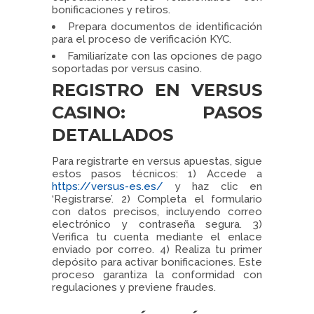
bonificaciones y retiros.
Prepara documentos de identificación
para el proceso de verificación KYC.
Familiarízate con las opciones de pago
soportadas por versus casino.
REGISTRO EN VERSUS
CASINO: PASOS
DETALLADOS
Para registrarte en versus apuestas, sigue
estos pasos técnicos: 1) Accede a
https://versus-es.es/
y haz clic en
‘Registrarse’. 2) Completa el formulario
con datos precisos, incluyendo correo
electrónico y contraseña segura. 3)
Verifica tu cuenta mediante el enlace
enviado por correo. 4) Realiza tu primer
depósito para activar bonificaciones. Este
proceso garantiza la conformidad con
regulaciones y previene fraudes.