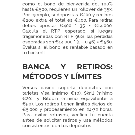
como el bono de bienvenida del 100%
hasta €500, requieren un rollover de 35x.
Por ejemplo, si depositas €200 y recibes
€200 extra, el total es €400. Para retirar,
debes apostar €400 * 35 = €14,000.
Calcula el RTP esperado: si juegas
tragamonedas con RTP 96%, las pérdidas
esperadas son €14,000 * (1 – 0.96) = €560.
Evalúa si el bono es rentable basado en
tu bankroll.
BANCA Y RETIROS:
MÉTODOS Y LÍMITES
Versus casino soporta depósitos con
tarjetas Visa (mínimo €10), Skrill (mínimo
€20), y Bitcoin (mínimo equivalente a
€50). Los retiros tienen límites diarios de
€5,000 y procesamiento en 24-72 horas.
Para evitar retrasos, verifica tu cuenta
antes de solicitar retiros y usa métodos
consistentes con tus depósitos.