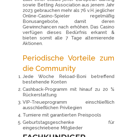
sowie Betting Association aus jenem Jahr
2023 gebrauchen mehr als 76 v.H. jeglicher
Online-Casino-Spieler regelmäßig
Bonusangebote, damit deren
Gewinnchancen nach erhöhen. Das Casino
verfügen dieses Bedürfnis erkannt &
bieten somit alle 7 Tage alternierende
Aktionen.
Periodische Vorteile zum
die Community
Jede Woche Reload-Boni betreffend
bestehende Konten
Cashback-Programm mit hinauf zu 20 %
Rückerstattung
VIP-Treueprogramm einschließlich
ausschließlichen Privilegien
Turniere mit garantierten Preispools
Geburtstagsgeschenke für
eingeschriebene Mitglieder