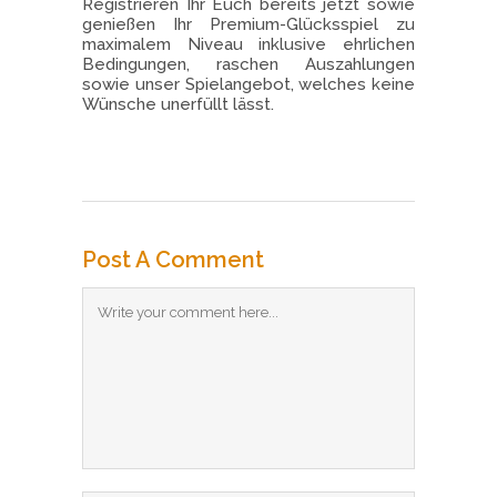
Registrieren Ihr Euch bereits jetzt sowie
genießen Ihr Premium-Glücksspiel zu
maximalem Niveau inklusive ehrlichen
Bedingungen, raschen Auszahlungen
sowie unser Spielangebot, welches keine
Wünsche unerfüllt lässt.
Post A Comment