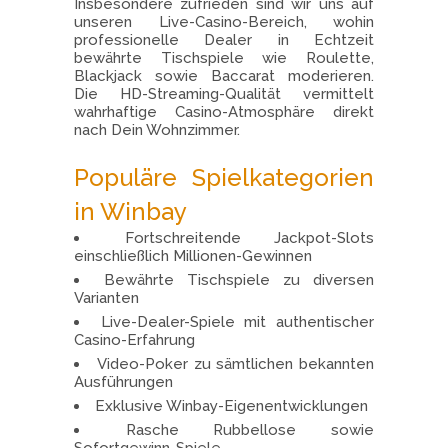
Insbesondere zufrieden sind wir uns auf
unseren Live-Casino-Bereich, wohin
professionelle Dealer in Echtzeit
bewährte Tischspiele wie Roulette,
Blackjack sowie Baccarat moderieren.
Die HD-Streaming-Qualität vermittelt
wahrhaftige Casino-Atmosphäre direkt
nach Dein Wohnzimmer.
Populäre Spielkategorien
in Winbay
Fortschreitende Jackpot-Slots
einschließlich Millionen-Gewinnen
Bewährte Tischspiele zu diversen
Varianten
Live-Dealer-Spiele mit authentischer
Casino-Erfahrung
Video-Poker zu sämtlichen bekannten
Ausführungen
Exklusive Winbay-Eigenentwicklungen
Rasche Rubbellose sowie