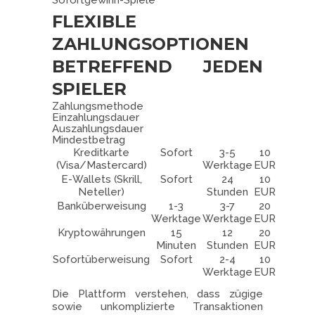
Sofortgewinn-Spiele
FLEXIBLE
ZAHLUNGSOPTIONEN
BETREFFEND JEDEN
SPIELER
Zahlungsmethode
Einzahlungsdauer
Auszahlungsdauer
Mindestbetrag
Kreditkarte
Sofort
3-5
10
(Visa/Mastercard)
Werktage
EUR
E-Wallets (Skrill,
Sofort
24
10
Neteller)
Stunden
EUR
Banküberweisung
1-3
3-7
20
Werktage
Werktage
EUR
Kryptowährungen
15
12
20
Minuten
Stunden
EUR
Sofortüberweisung
Sofort
2-4
10
Werktage
EUR
Die Plattform verstehen, dass zügige
sowie unkomplizierte Transaktionen