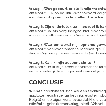
Vraag 5: Wat gebeurt er als ik mijn wacht
Antwoord: Klik op de link «Wachtwoord verget
wachtwoord opnieuw in te stellen. Deze link i
Vraag 6: Zijn er limieten aan hoeveel ik ka
Antwoord: Ja. Als vergunninghouder moet Winbe
accountinstellingen onder «Verantwoord Spele
Vraag 7: Waarom wordt mijn opname gewe
Antwoord: Veelvoorkomende redenen zijn: 1)
dan je «Vrij om op te nemen» saldo (saldo min
Vraag 8: Kan ik mijn account sluiten?
Antwoord: Je kunt je account permanent laten
een afzonderlijk, krachtiger systeem dat je 
CONCLUSIE
Winbet
positioneert zich als een technologi
naadloze registratie via het rijksregister, r
België) en de eigen verantwoordelijkheid voor
efficiënte gebruikerservaring, biedt Winbe