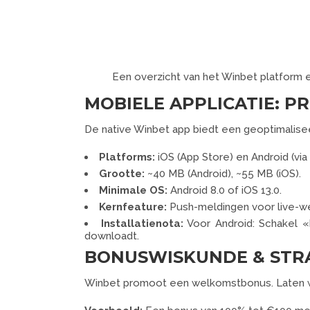
Een overzicht van het Winbet platform e
MOBIELE APPLICATIE: PR
De native Winbet app biedt een geoptimalisee
Platforms:
iOS (App Store) en Android (via
Grootte:
~40 MB (Android), ~55 MB (iOS).
Minimale OS:
Android 8.0 of iOS 13.0.
Kernfeature:
Push-meldingen voor live-wed
Installatienota:
Voor Android: Schakel «I
downloadt.
BONUSWISKUNDE & STRAT
Winbet promoot een welkomstbonus. Laten we