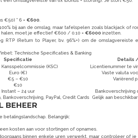
een omslagvereiste van 6x (bonus + storting). Je stort €50.
s €50) * 6 =
€600
.
00% bij aan de omslag, maar tafelspelen zoals blackjack of r
e halen, moet je effectief €600 / 0.10 =
€6000
inzetten.
RTP (Return to Player, bv. 96%+) om de omslagvereiste eff
inbet: Technische Specificaties & Banking
Specificatie
Details 
 Kansspelcommissie (KSC)
Licentienummer te vin
Euro (€)
Vaste valuta voor
€5 – €10
Variërend 
€10
Instant – 24 uur
Bankoverschrijving 
Bankoverschrijving, PayPal, Credit Cards
Gelijk aan beschikb
L BEHEER
 betalingslandschap. Belangrijk:
een kosten aan voor stortingen of opnames.
doorgaans binnen enkele uren verwerkt, maar controleer of j