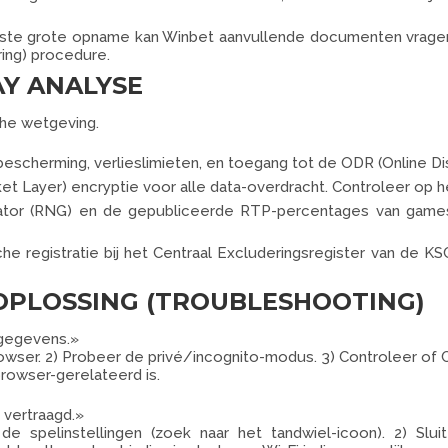
te grote opname kan Winbet aanvullende documenten vragen (i
ing) procedure.
AY ANALYSE
che wetgeving.
escherming, verlieslimieten, en toegang tot de ODR (Online Di
t Layer) encryptie voor alle data-overdracht. Controleer op he
r (RNG) en de gepubliceerde RTP-percentages van games 
e registratie bij het Centraal Excluderingsregister van de KSC b
OPLOSSING (TROUBLESHOOTING)
 gegevens.»
wser. 2) Probeer de privé/incognito-modus. 3) Controleer of Ca
rowser-gerelateerd is.
 vertraagd.»
de spelinstellingen (zoek naar het tandwiel-icoon). 2) Slui